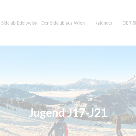
Skiclub Edelweiss - Der Skiclub aus Wien
Kalender
DER S
Jugend J17-J21