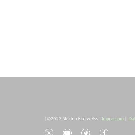
| ©2023 Skiclub Edelweiss |
Impressum
|
Da