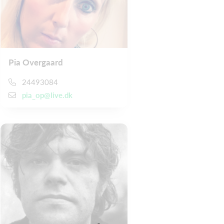
Pia Overgaard
24493084
pia_op@live.dk