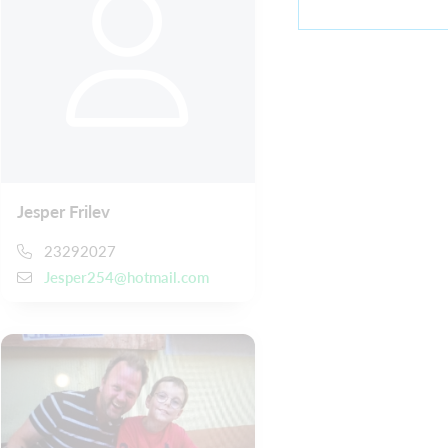
Jesper Frilev
23292027
Jesper254@hotmail.com