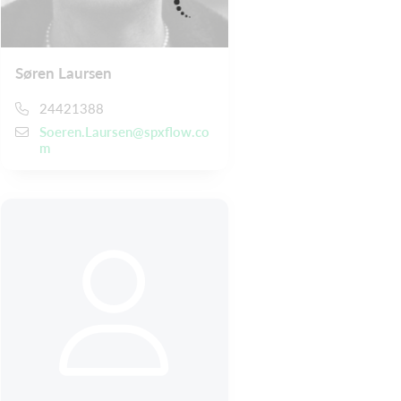
Søren Laursen
24421388
Soeren.Laursen@spxflow.co
m