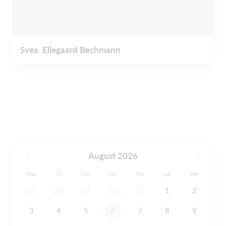
Svea Ellegaard Bechmann
August 2026
Man
Tir
Ons
Tor
Fre
Lør
Søn
27
28
29
30
31
1
2
3
4
5
6
7
8
9