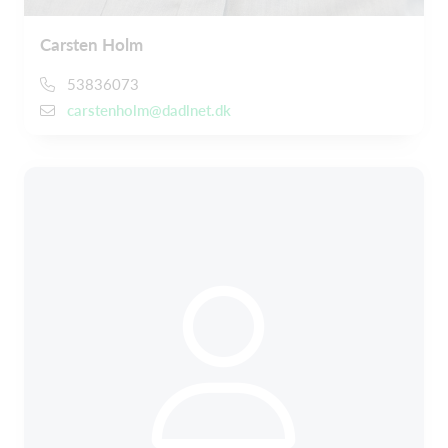
Carsten Holm
53836073
carstenholm@dadlnet.dk