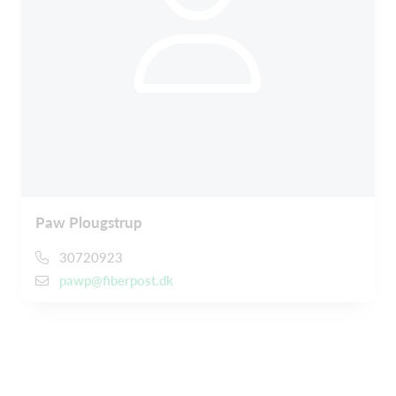
Paw Plougstrup
30720923
pawp@fiberpost.dk