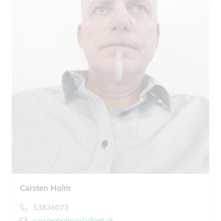
Carsten Holm
53836073
carstenholm@dadlnet.dk