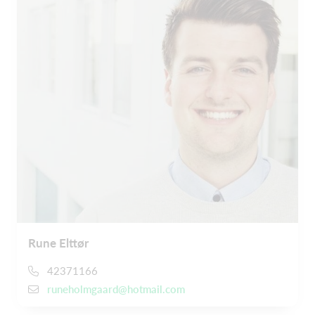
Rune Elttør
42371166
runeholmgaard@hotmail.com