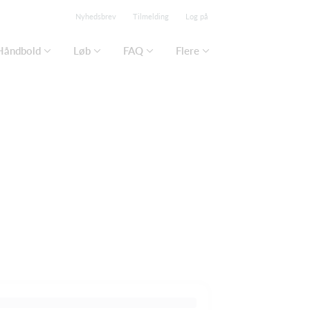
Nyhedsbrev
Tilmelding
Log på
Håndbold
Løb
FAQ
Flere