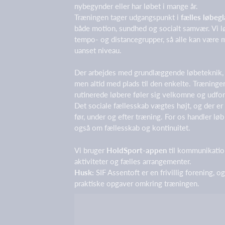
nybegynder eller har løbet i mange år.
Træningen tager udgangspunkt i
fælles løbeg
både motion, sundhed og socialt samvær. Vi lø
tempo- og distancegrupper, så alle kan være 
uanset niveau.
Der arbejdes med grundlæggende løbeteknik,
men altid med plads til den enkelte. Træninge
rutinerede løbere føler sig velkomne og udfor
Det sociale fællesskab vægtes højt, og der er 
før, under og efter træning. For os handler l
også om fællesskab og kontinuitet.
Vi bruger
HoldSport-appen
til kommunikatio
aktiviteter og fælles arrangementer.
Husk:
SIF Assentoft er en frivillig forening, og
praktiske opgaver omkring træningen.