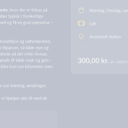
læde
, hvor der er fokus på
Mandag, Onsdag, Lø
ber typisk i forskellige
med og få en god oplevelse –
Løb
Assentoft Hallen
 kondition og udholdenhed,
n tilpasses, så både nye og
drede på det rette niveau.
300,00 kr.
plads til både snak og grin –
pr. sæso
øb ikke kun om kilometer, men
n om træning, ændringer,
 vi hjælper alle til med de