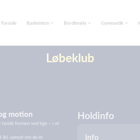
Forside
Badminton
Bordtennis
Gymnastik
Løbeklub
 og motion
Holdinfo
r holde formen ved lige – i et
Info
8 år), uanset om du er