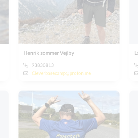
Henrik sommer Vejlby
L
93830813
Cleverbasecamp@proton.me