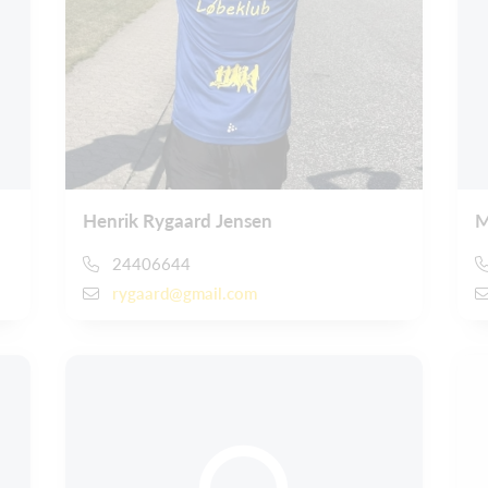
Henrik Rygaard Jensen
M
24406644
rygaard@gmail.com