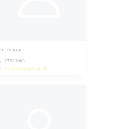
ars Jensen
27823043
lars@sendmigemail.dk