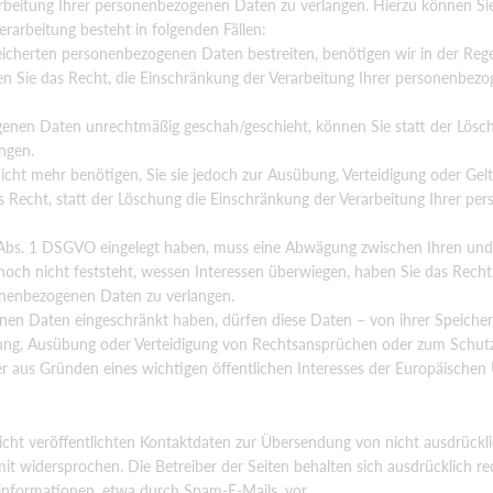
rbeitung Ihrer personenbezogenen Daten zu verlangen. Hierzu können Sie 
arbeitung besteht in folgenden Fällen:
eicherten personenbezogenen Daten bestreiten, benötigen wir in der Rege
en Sie das Recht, die Einschränkung der Verarbeitung Ihrer personenbez
enen Daten unrechtmäßig geschah/geschieht, können Sie statt der Lösc
ngen.
cht mehr benötigen, Sie sie jedoch zur Ausübung, Verteidigung oder G
 Recht, statt der Löschung die Einschränkung der Verarbeitung Ihrer p
Abs. 1 DSGVO eingelegt haben, muss eine Abwägung zwischen Ihren und
ch nicht feststeht, wessen Interessen überwiegen, haben Sie das Recht,
onenbezogenen Daten zu verlangen.
nen Daten eingeschränkt haben, dürfen diese Daten – von ihrer Speiche
hung, Ausübung oder Verteidigung von Rechtsansprüchen oder zum Schutz
er aus Gründen eines wichtigen öffentlichen Interesses der Europäischen
ht veröffentlichten Kontaktdaten zur Übersendung von nicht ausdrückli
t widersprochen. Die Betreiber der Seiten behalten sich ausdrücklich rec
informationen, etwa durch Spam-E-Mails, vor.