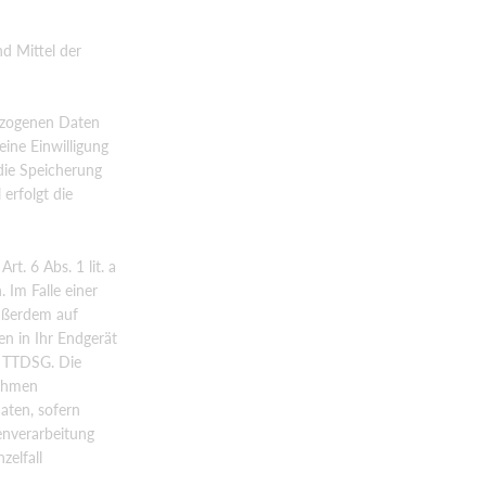
nd Mittel der
bezogenen Daten
eine Einwilligung
die Speicherung
erfolgt die
t. 6 Abs. 1 lit. a
 Im Falle einer
außerdem auf
en in Ihr Endgerät
 1 TTDSG. Die
nahmen
Daten, sofern
tenverarbeitung
zelfall