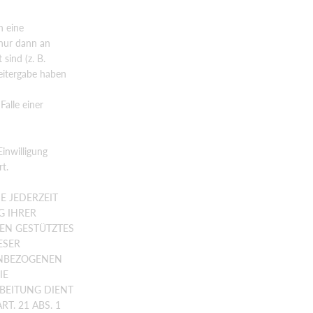
h eine
nur dann an
sind (z. B.
eitergabe haben
alle einer
Einwilligung
t.
E JEDERZEIT
G IHRER
EN GESTÜTZTES
ESER
ENBEZOGENEN
IE
RBEITUNG DIENT
. 21 ABS. 1