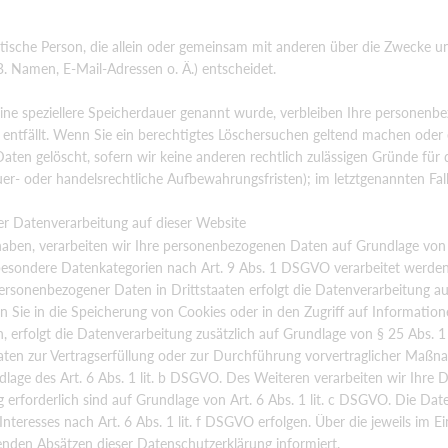
ristische Person, die allein oder gemeinsam mit anderen über die Zwecke u
. Namen, E-Mail-Adressen o. Ä.) entscheidet.
eine speziellere Speicherdauer genannt wurde, verbleiben Ihre personen
 entfällt. Wenn Sie ein berechtigtes Löschersuchen geltend machen oder 
aten gelöscht, sofern wir keine anderen rechtlich zulässigen Gründe für 
r- oder handelsrechtliche Aufbewahrungsfristen); im letztgenannten Fall 
r Datenverarbeitung auf dieser Website
 haben, verarbeiten wir Ihre personenbezogenen Daten auf Grundlage von Ar
besondere Datenkategorien nach Art. 9 Abs. 1 DSGVO verarbeitet werden.
personenbezogener Daten in Drittstaaten erfolgt die Datenverarbeitung 
n Sie in die Speicherung von Cookies oder in den Zugriff auf Information
ben, erfolgt die Datenverarbeitung zusätzlich auf Grundlage von § 25 Abs.
e Daten zur Vertragserfüllung oder zur Durchführung vorvertraglicher Maß
ndlage des Art. 6 Abs. 1 lit. b DSGVO. Des Weiteren verarbeiten wir Ihre 
ng erforderlich sind auf Grundlage von Art. 6 Abs. 1 lit. c DSGVO. Die Da
teresses nach Art. 6 Abs. 1 lit. f DSGVO erfolgen. Über die jeweils im Ein
enden Absätzen dieser Datenschutzerklärung informiert.