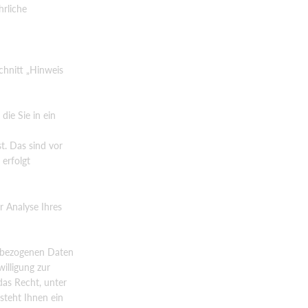
hrliche
chnitt „Hinweis
die Sie in ein
t. Das sind vor
 erfolgt
r Analyse Ihres
enbezogenen Daten
illigung zur
das Recht, unter
steht Ihnen ein