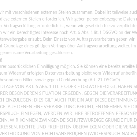
ir mit verschiedenen externen Stellen zusammen. Dabei ist teilweise auc
iese externen Stellen erforderlich. Wir geben personenbezogene Daten 
Vertragserfüllung erforderlich ist, wenn wir gesetzlich hierzu verpflichtet 
wir ein berechtigtes Interesse nach Art. 6 Abs. 1 lit. f DSGVO an der W
enweitergabe erlaubt. Beim Einsatz von Auftragsverarbeitern geben wir
rundlage eines gültigen Vertrags über Auftragsverarbeitung weiter. Im F
 gemeinsame Verarbeitung geschlossen.
ng
er ausdrücklichen Einwilligung möglich. Sie können eine bereits erteilte 
s zum Widerruf erfolgten Datenverarbeitung bleibt vom Widerruf unberühr
besonderen Fällen sowie gegen Direktwerbung (Art. 21 DSGVO)
GE VON ART. 6 ABS. 1 LIT. E ODER F DSGVO ERFOLGT, HABEN SI
IHRER BESONDEREN SITUATION ERGEBEN, GEGEN DIE VERARBEITUN
EINZULEGEN; DIES GILT AUCH FÜR EIN AUF DIESE BESTIMMUNG
AGE, AUF DENEN EINE VERARBEITUNG BERUHT, ENTNEHMEN SIE DI
RSPRUCH EINLEGEN, WERDEN WIR IHRE BETROFFENEN PERSON
 DENN, WIR KÖNNEN ZWINGENDE SCHUTZWÜRDIGE GRÜNDE FÜR D
ERESSEN, RECHTE UND FREIHEITEN ÜBERWIEGEN ODER DIE VERA
ERTEIDIGUNG VON RECHTSANSPRÜCHEN (WIDERSPRUCH NACH ART