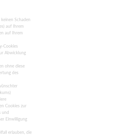
t keinen Schaden
es) auf Ihrem
en auf Ihrem
ty-Cookies
zur Abwicklung
en ohne diese
ertung des
wünschter
ikums)
dere
en Cookies zur
s und
er Einwilligung
all erlauben, die