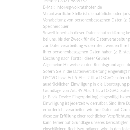
Telefon: 08331 9635757
E-Mail:
info@sg-volkratshofen.de
Verantwortliche Stelle ist die natürliche oder ju
Verarbeitung von personenbezogenen Daten (z. B
Speicherdauer
Soweit innerhalb dieser Datenschutzerklärung k
bei uns, bis der Zweck für die Datenverarbeitung
zur Datenverarbeitung widerrufen, werden Ihre D
Ihrer personenbezogenen Daten haben (z. B. steue
Löschung nach Fortfall dieser Gründe.
Allgemeine Hinweise zu den Rechtsgrundlagen de
Sofern Sie in die Datenverarbeitung eingewilligt
DSGVO bzw. Art. 9 Abs. 2 lit. a DSGVO, sofern 
ausdrücklichen Einwilligung in die Übertragung 
Grundlage von Art. 49 Abs. 1 lit. a DSGVO. Sofer
(z. B. via Device-Fingerprinting) eingewilligt ha
Einwilligung ist jederzeit widerrufbar. Sind Ihr
erforderlich, verarbeiten wir Ihre Daten auf Gru
diese zur Erfüllung einer rechtlichen Verpflichtu
kann ferner auf Grundlage unseres berechtigten In
einschlägigen Rechtsgrundlagen wird in den folg