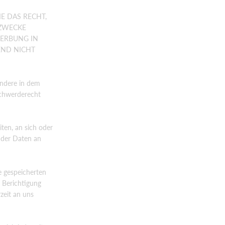
E DAS RECHT,
 ZWECKE
WERBUNG IN
END NICHT
ondere in dem
schwerderecht
iten, an sich oder
 der Daten an
e gespeicherten
 Berichtigung
zeit an uns