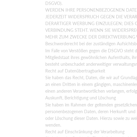
DSGVO).
WERDEN IHRE PERSONENBEZOGENEN DATEN 
JEDERZEIT WIDERSPRUCH GEGEN DIE VERA
DERARTIGER WERBUNG EINZULEGEN; DIES G
VERBINDUNG STEHT. WENN SIE WIDERSPR
MEHR ZUM ZWECKE DER DIREKTWERBUNG VE
Beschwerde­recht bei der zuständigen Aufsichts­
Im Falle von Verstößen gegen die DSGVO steht d
Mitgliedstaat ihres gewöhnlichen Aufenthalts, i
besteht unbeschadet anderweitiger verwaltungsre
Recht auf Daten­übertrag­barkeit
Sie haben das Recht, Daten, die wir auf Grundlage
an einen Dritten in einem gängigen, maschinenle
einen anderen Verantwortlichen verlangen, erfolgt
Auskunft, Berichtigung und Löschung
Sie haben im Rahmen der geltenden gesetzlichen
personenbezogenen Daten, deren Herkunft und E
oder Löschung dieser Daten. Hierzu sowie zu we
wenden.
Recht auf Einschränkung der Verarbeitung