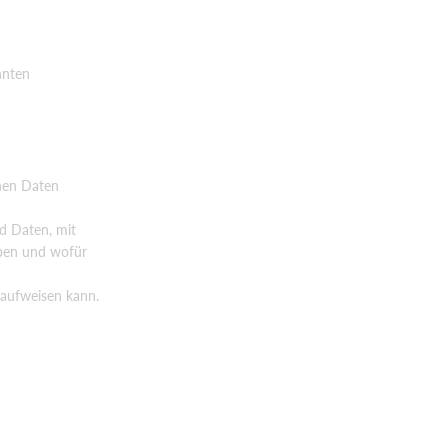
nnten
enen Daten
d Daten, mit
eben und wofür
 aufweisen kann.