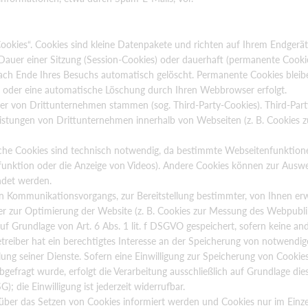
ookies“. Cookies sind kleine Datenpakete und richten auf Ihrem Endgerä
Dauer einer Sitzung (Session-Cookies) oder dauerhaft (permanente Cooki
ach Ende Ihres Besuchs automatisch gelöscht. Permanente Cookies bleib
hen oder eine automatische Löschung durch Ihren Webbrowser erfolgt.
der von Drittunternehmen stammen (sog. Third-Party-Cookies). Third-Par
istungen von Drittunternehmen innerhalb von Webseiten (z. B. Cookies 
iche Cookies sind technisch notwendig, da bestimmte Webseitenfunktion
bfunktion oder die Anzeige von Videos). Andere Cookies können zur Ausw
det werden.
en Kommunikationsvorgangs, zur Bereitstellung bestimmter, von Ihnen er
der zur Optimierung der Website (z. B. Cookies zur Messung des Webpubl
uf Grundlage von Art. 6 Abs. 1 lit. f DSGVO gespeichert, sofern keine an
reiber hat ein berechtigtes Interesse an der Speicherung von notwendig
llung seiner Dienste. Sofern eine Einwilligung zur Speicherung von Cookie
efragt wurde, erfolgt die Verarbeitung ausschließlich auf Grundlage dies
; die Einwilligung ist jederzeit widerrufbar.
 über das Setzen von Cookies informiert werden und Cookies nur im Einzelf