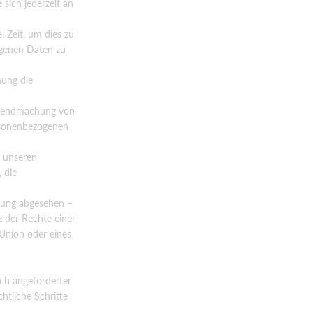
sich jederzeit an
l Zeit, um dies zu
ogenen Daten zu
hung die
eltendmachung von
ersonenbezogenen
 unseren
 die
rung abgesehen –
 der Rechte einer
 Union oder eines
ch angeforderter
htliche Schritte