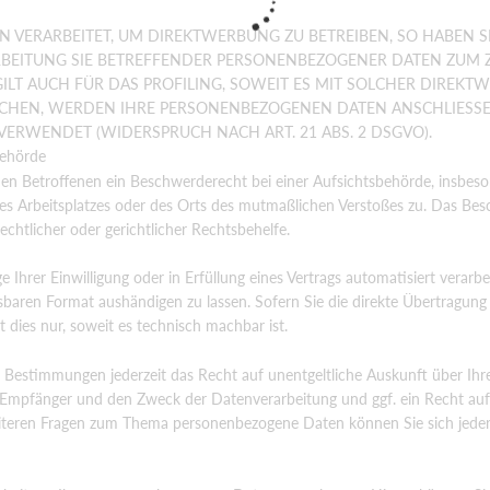
VERARBEITET, UM DIREKTWERBUNG ZU BETREIBEN, SO HABEN SI
RBEITUNG SIE BETREFFENDER PERSONENBEZOGENER DATEN ZUM
ILT AUCH FÜR DAS PROFILING, SOWEIT ES MIT SOLCHER DIREKT
ECHEN, WERDEN IHRE PERSONENBEZOGENEN DATEN ANSCHLIESS
RWENDET (WIDERSPRUCH NACH ART. 21 ABS. 2 DSGVO).
behörde
en Betroffenen ein Beschwerderecht bei einer Aufsichtsbehörde, insbes
hres Arbeitsplatzes oder des Orts des mutmaßlichen Verstoßes zu. Das Be
chtlicher oder gerichtlicher Rechtsbehelfe.
 Ihrer Einwilligung oder in Erfüllung eines Vertrags automatisiert verarbe
sbaren Format aushändigen zu lassen. Sofern Sie die direkte Übertragung
 dies nur, soweit es technisch machbar ist.
 Bestimmungen jederzeit das Recht auf unentgeltliche Auskunft über Ihr
mpfänger und den Zweck der Datenverarbeitung und ggf. ein Recht auf
iteren Fragen zum Thema personenbezogene Daten können Sie sich jeder