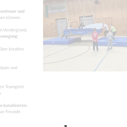
benteuer und
oben können.
im Vordergrund,
 Bewegung
:
über kreative
sdauer und
den Teamgeist
.
zu kanalisieren
,
ue Freunde.