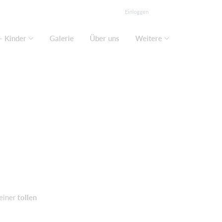
Einloggen
- Kinder
Galerie
Über uns
Weitere
einer
tollen