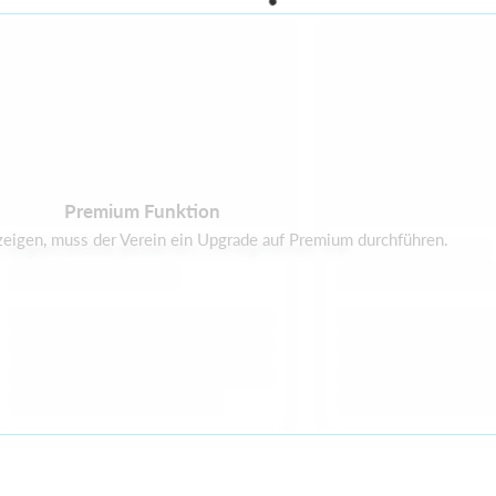
Premium Funktion
zeigen, muss der Verein ein Upgrade auf Premium durchführen.
 liegen keine aktuellen Neuigkeiten vor