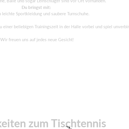
he, Bälle und sogar Leihschläger sind vor Ort vorhanden.
Du bringst mit:
h leichte Sportkleidung und saubere Turnschuhe.
einer beliebigen Trainingszeit in der Halle vorbei und spiel unverbin
Wir freuen uns auf jedes neue Gesicht!
eiten zum Tischtennis