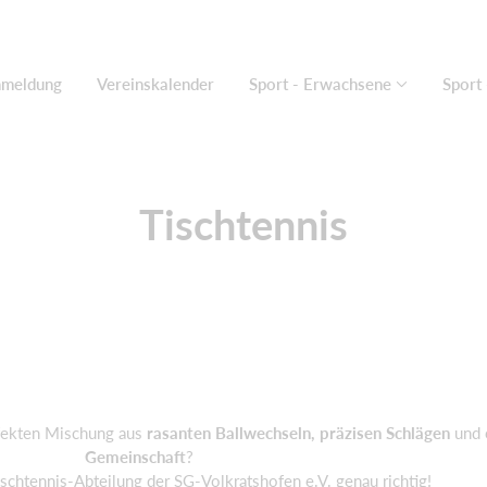
nmeldung
Vereinskalender
Sport - Erwachsene
Sport 
Tischtennis
rfekten Mischung aus
rasanten Ballwechseln, präzisen Schlägen
und 
Gemeinschaft
?
ischtennis-Abteilung der SG-Volkratshofen e.V. genau richtig!