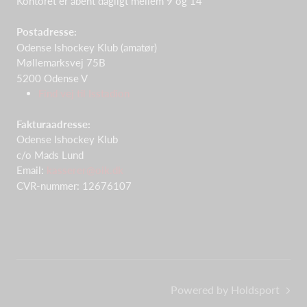
Kontoret er åbent dagligt mellem 9 og 14
Postadresse:
Odense Ishockey Klub (amatør)
Møllemarksvej 75B
5200 Odense V
Find vej til Isstadion
Fakturaadresse:
Odense Ishockey Klub
c/o Mads Lund
Email:
kasserer@oik.dk
CVR-nummer: 12676107
Powered by Holdsport