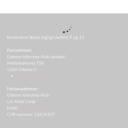
Kontoret er åbent dagligt mellem 9 og 14
Postadresse:
Odense Ishockey Klub (amatør)
Møllemarksvej 75B
5200 Odense V
Find vej til Isstadion
Fakturaadresse:
Odense Ishockey Klub
c/o Mads Lund
Email:
kasserer@oik.dk
CVR-nummer: 12676107