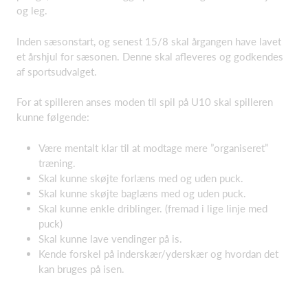
og leg.
Inden sæsonstart, og senest 15/8 skal årgangen have lavet
et årshjul for sæsonen. Denne skal afleveres og godkendes
af sportsudvalget.
For at spilleren anses moden til spil på U10 skal spilleren
kunne følgende:
Være mentalt klar til at modtage mere ”organiseret”
træning.
Skal kunne skøjte forlæns med og uden puck.
Skal kunne skøjte baglæns med og uden puck.
Skal kunne enkle driblinger. (fremad i lige linje med
puck)
Skal kunne lave vendinger på is.
Kende forskel på
inderskær
/yderskær og hvordan det
kan bruges på isen.