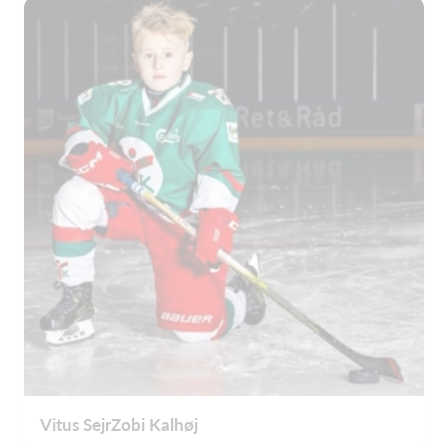
Vitus SejrZobi Kalhøj