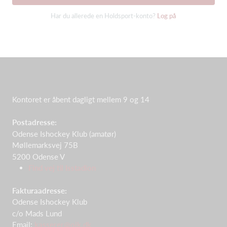
Har du allerede en Holdsport-konto?
Log på
Kontoret er åbent dagligt mellem 9 og 14
Postadresse:
Odense Ishockey Klub (amatør)
Møllemarksvej 75B
5200 Odense V
Find vej til Isstadion
Fakturaadresse:
Odense Ishockey Klub
c/o Mads Lund
Email:
kasserer@oik.dk