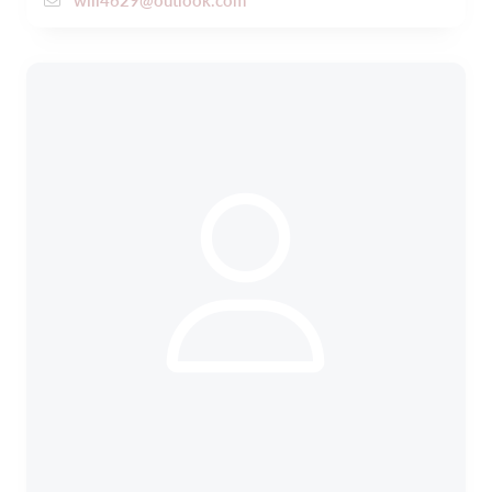
will4629@outlook.com