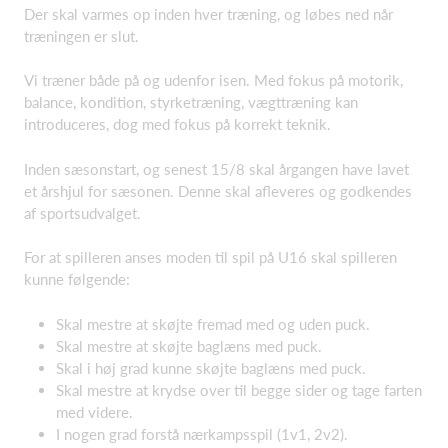
Der skal varmes op inden hver træning, og løbes ned når
træningen er slut.
Vi træner både på og udenfor isen. Med fokus på motorik,
balance, kondition, styrketræning, vægttræning kan
introduceres, dog med fokus på korrekt teknik.
Inden sæsonstart, og senest 15/8 skal årgangen have lavet
et årshjul for sæsonen. Denne skal afleveres og godkendes
af sportsudvalget.
For at spilleren anses moden til spil på U16 skal spilleren
kunne følgende:
Skal mestre at skøjte fremad med og uden puck.
Skal mestre at skøjte baglæns med puck.
Skal
i høj grad kunne skøjte baglæns med puck.
Skal mestre at krydse over til begge sider og tage farten
med videre.
I nogen grad forstå nærkampsspil (1v1, 2v2).