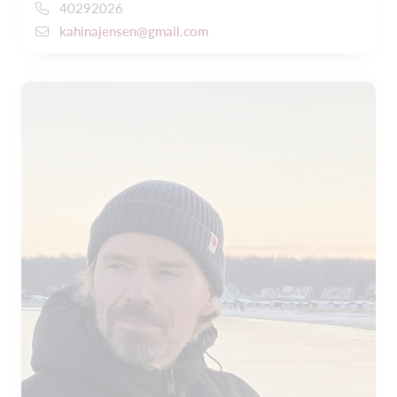
40292026
kahinajensen@gmail.com