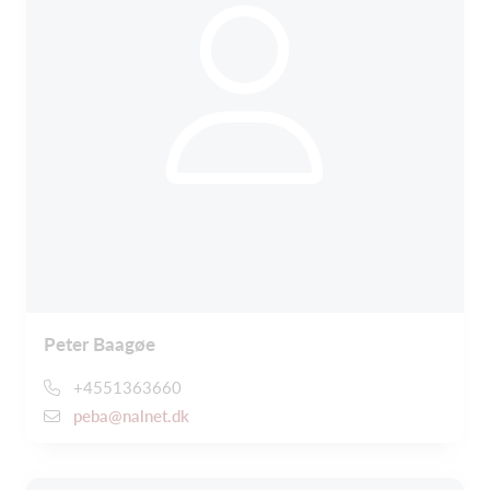
Peter Baagøe
+4551363660
peba@nalnet.dk