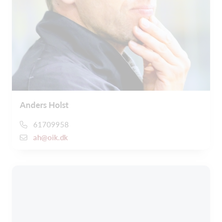
Anders Holst
61709958
ah@oik.dk