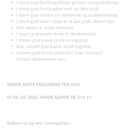
I større grad forstå positioner på isen i kampsituationer.
I større grad forstå spillet med og uden puck.
I større grad
udvikle
sin
stokteknik
og puckbehandling.
I større grad være i stand til at lave gode afleveringer
Skal mestre at skyde trækskud.
I nogen grad kunne skyde et håndledsskud.
I mindre grad kunne skyde et slagskud.
Skal i mindre grad kunne skyde baghånd.
I mindre grad forstå spillet 1v1 (stav mod puck –
afstands bedømmelse mv.)
GERNE FASTE MÅLMÆND FRA U14!
VI VIL OG SKAL VINDE KAMPE PÅ
U14.1!!
Spillere op og ned, retningslinjer: