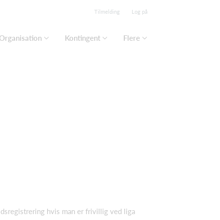
Tilmelding
Log på
Organisation
Kontingent
Flere
registrering hvis man er frivillig ved liga