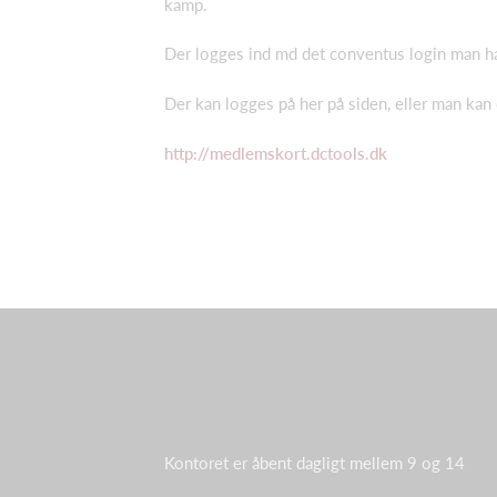
kamp.
Der logges ind md det conventus login man har
Der kan logges på her på siden, eller man kan
http://medlemskort.dctools.dk
Kontoret er åbent dagligt mellem 9 og 14