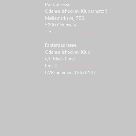
Postadresse:
Odense Ishockey Klub (amatør)
Møllemarksvej 75B
5200 Odense V
Find vej til Isstadion
Fakturaadresse:
Odense Ishockey Klub
c/o Mads Lund
Email:
kasserer@oik.dk
CVR-nummer: 12676107