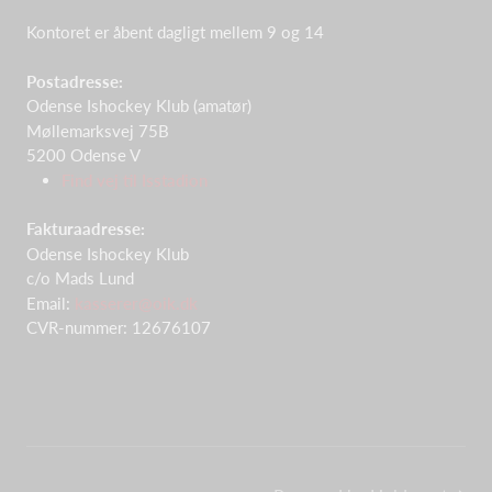
Kontoret er åbent dagligt mellem 9 og 14
Postadresse:
Odense Ishockey Klub (amatør)
Møllemarksvej 75B
5200 Odense V
Find vej til Isstadion
Fakturaadresse:
Odense Ishockey Klub
c/o Mads Lund
Email:
kasserer@oik.dk
CVR-nummer: 12676107