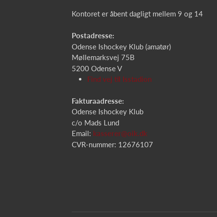
Kontoret er åbent dagligt mellem 9 og 14
Postadresse:
Odense Ishockey Klub (amatør)
Møllemarksvej 75B
5200 Odense V
Find vej til Isstadion
Fakturaadresse:
Odense Ishockey Klub
c/o Mads Lund
Email:
kasserer@oik.dk
CVR-nummer: 12676107