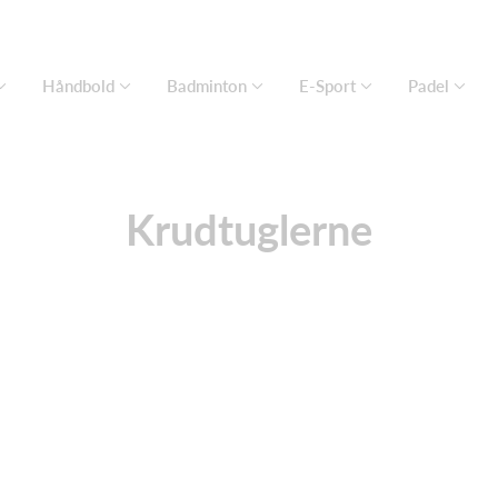
Håndbold
Badminton
E-Sport
Padel
Krudtuglerne