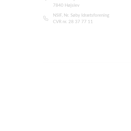
7840 Højslev
NSIF, Nr. Søby Idrætsforening
CVR nr. 28 37 77 11