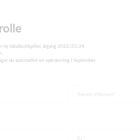
rolle
 er ny håndboldspiller, årgang 2022/23/24.
n.
tager du automatisk en opkrævning i September.
Barnets efternavn
By