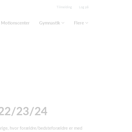
Tilmelding
Log på
Motionscenter
Gymnastik
Flere
022/23/24
 årige, hvor forældre/bedsteforældre er med