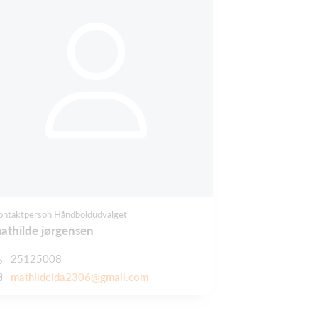
ontaktperson Håndboldudvalget
athilde jørgensen
25125008
mathildeida2306@gmail.com