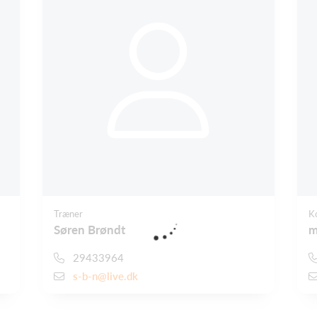
Træner
K
Søren Brøndt
m
29433964
s-b-n@live.dk