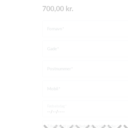
700,00 kr.
Fornavn
Gade
Postnummer
Mobil
Fødselsdag
Tilladelse til profil billeder på sociale medier