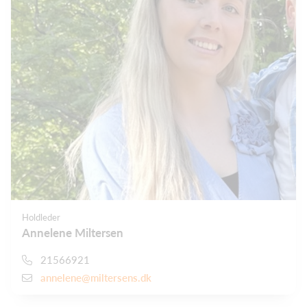
Holdleder
Annelene Miltersen
21566921
annelene@miltersens.dk