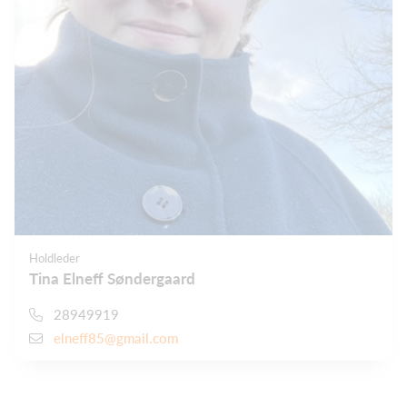
Holdleder
Tina Elneff Søndergaard
28949919
elneff85@gmail.com