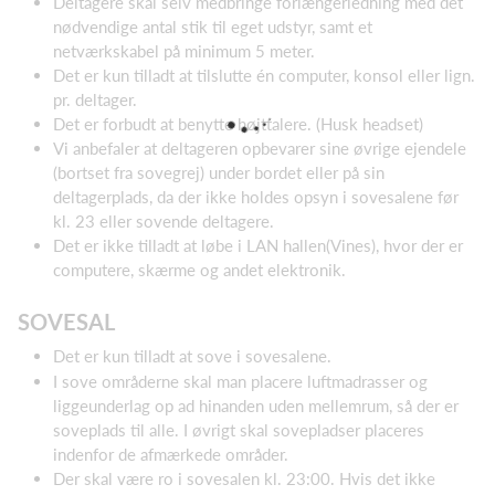
Deltagere skal selv medbringe forlængerledning med det
nødvendige antal stik til eget udstyr, samt et
netværkskabel på minimum 5 meter.
Det er kun tilladt at tilslutte én computer, konsol eller lign.
pr. deltager.
Det er forbudt at benytte højttalere. (Husk headset)
Vi anbefaler at deltageren opbevarer sine øvrige ejendele
(bortset fra sovegrej) under bordet eller på sin
deltagerplads, da der ikke holdes opsyn i sovesalene før
kl. 23 eller sovende deltagere.
Det er ikke tilladt at løbe i LAN hallen(Vines), hvor der er
computere, skærme og andet elektronik.
SOVESAL
Det er kun tilladt at sove i sovesalene.
I sove områderne skal man placere luftmadrasser og
liggeunderlag op ad hinanden uden mellemrum, så der er
soveplads til alle. I øvrigt skal sovepladser placeres
indenfor de afmærkede områder.
Der skal være ro i sovesalen kl. 23:00. Hvis det ikke