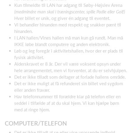
Kun tilmeldte til LAN har adgang til Søby-Højslev Arena
(medmindre man skal i træningscenter, spille Padle eller Golf)
Hver billet er unik, og giver én adgang til eventet.
Vi behandler hinanden med respekt og snakker pænt til
hinanden.
I LAN hallen/Vines hallen må man kun gå rundt. Man må
IKKE løbe blandt computere og anden elektronik.
Løb og leg foregår i aktivitetshallen, hvor der er plads til
fysisk aktivitet.
Alderskravet er 8 år. Der vil være voksent opsyn under
hele arrangementet, men vi forventer, at du er selvhjulpen.
Det er ikke tilladt som deltager at forlade hallens område.
Det er ikke muligt at få refunderet sin billet ved sygdom
eller anden fravær.
Hav telefonnummer til forældre klar på telefon eller en
seddel i tilfælde af at du skal hjem. Vi kan hjælpe børn
med at ringe hjem.
COMPUTER/TELEFON
Det er ikke tilladt at se eller vise upassende indhold,