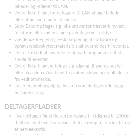
billeder og videoer til LAN.
Det er ikke tilladt for deltagere til LAN at tage billeder
eller filme andre uden tilladelse.
Søby Esport påtager sig ikke ansvar for hærværk, tyveri,
fejlstrøm eller anden skade på deltagernes udstyr.
Gældende lovgivning vedr. kopiering af software og
ophavsretsbeskyttet materiale skal overholdes til eventet.
Det er forbudt at anvende tredjepartsprogrammer til at
snyde til eventet.
Det er ikke tilladt at tvinge sig adgang til andres udstyr
eller på anden måde benytte andres udstyr, uden tilladelse
fra vedkommende.
Du er erstatningspligtig, hvis du som deltager ødelægger
en andens ting.
DELTAGERPLADSER
Hver deltager får stillet en bordplads til rådighed b. 100cm
d. 80cm. Ved hver bordplads stilles i øvrigt ét strømstik og
ét netværksstik.