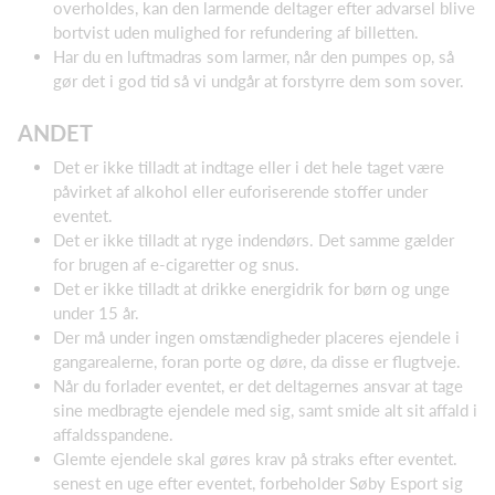
overholdes, kan den larmende deltager efter advarsel blive
bortvist uden mulighed for refundering af billetten.
Har du en luftmadras som larmer, når den pumpes op, så
gør det i god tid så vi undgår at forstyrre dem som sover.
ANDET
Det er ikke tilladt at indtage eller i det hele taget være
påvirket af alkohol eller euforiserende stoffer under
eventet.
Det er ikke tilladt at ryge indendørs. Det samme gælder
for brugen af e-cigaretter og snus.
Det er ikke tilladt at drikke energidrik for børn og unge
under 15 år.
Der må under ingen omstændigheder placeres ejendele i
gangarealerne, foran porte og døre, da disse er flugtveje.
Når du forlader eventet, er det deltagernes ansvar at tage
sine medbragte ejendele med sig, samt smide alt sit affald i
affaldsspandene.
Glemte ejendele skal gøres krav på straks efter eventet.
senest en uge efter eventet, forbeholder Søby Esport sig