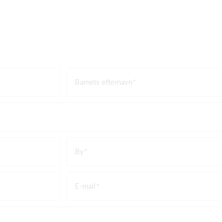
Barnets efternavn
By
E-mail