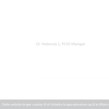
Gl. Hobrovej 1, 9550 Mariager
Dette website bruger cookies til at forbedre brugeroplevelsen og til at tilføre 