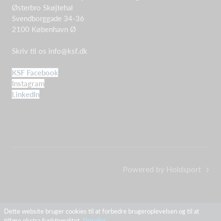
Østerbro Skøjtehal
Svendborggade 34-36
2100 København Ø
Skriv til os
info@ksf.dk
KSF Facebook
Instagram
LinkedIn
Powered by Holdsport
Dette website bruger cookies til at forbedre brugeroplevelsen og til at
tilføre ekstra funktionalitet.
Detaljer