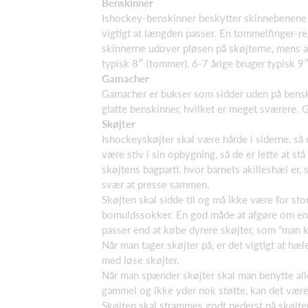
Benskinner
Ishockey-benskinner beskytter skinnebenene 
vigtigt at længden passer. En tommelfinger-reg
skinnerne udover pløsen på skøjterne, mens a
typisk 8″ (tommer), 6-7 årige bruger typisk 9
Gamacher
Gamacher er bukser som sidder uden på benskin
glatte benskinner, hvilket er meget sværere. 
Skøjter
Ishockeyskøjter skal være hårde i siderne, s
være stiv i sin opbygning, så de er lette at stå
skøjtens bagparti, hvor barnets akilleshæl e
svær at presse sammen.
Skøjten skal sidde til og må ikke være for s
bomuldssokker. En god måde at afgøre om en sk
passer end at købe dyrere skøjter, som “man k
Når man tager skøjter på, er det vigtigt at h
med løse skøjter.
Når man spænder skøjter skal man benytte all
gammel og ikke yder nok støtte, kan det være
Skøjten skal strammes godt nederst på skøjten