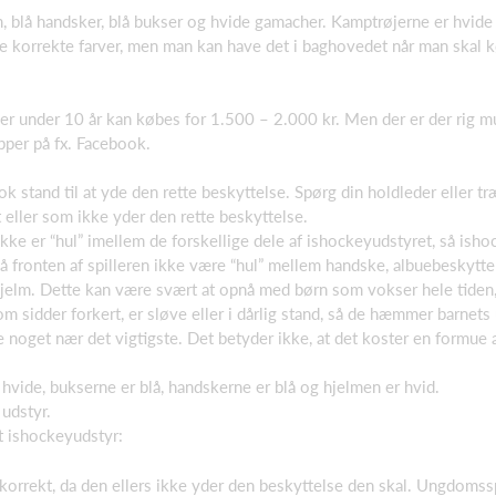
m, blå handsker, blå bukser og hvide gamacher. Kamptrøjerne er hvi
i de korrekte farver, men man kan have det i baghovedet når man skal 
ller under 10 år kan købes for 1.500 – 2.000 kr. Men der er der rig m
pper på fx. Facebook.
ok stand til at yde den rette beskyttelse. Spørg din holdleder eller træ
 eller som ikke yder den rette beskyttelse.
r ikke er “hul” imellem de forskellige dele af ishockeyudstyret, så i
på fronten af spilleren ikke være “hul” mellem handske, albuebeskytter
hjelm. Dette kan være svært at opnå med børn som vokser hele tiden,
om sidder forkert, er sløve eller i dårlig stand, så de hæmmer barnets 
e noget nær det vigtigste. Det betyder ikke, at det koster en formue at
hvide, bukserne er blå, handskerne er blå og hjelmen er hvid.
 udstyr.
 ishockeyudstyr:
korrekt, da den ellers ikke yder den beskyttelse den skal. Ungdomssp