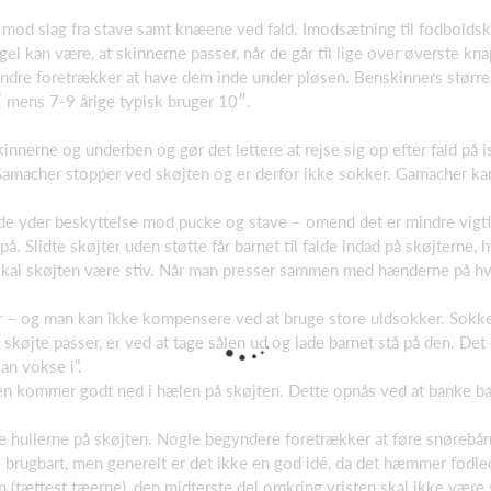
mod slag fra stave samt knæene ved fald. Imodsætning til fodboldsk
el kan være, at skinnerne passer, når de går til lige over øverste kna
ndre foretrækker at have dem inde under pløsen. Benskinners størrel
″ mens 7-9 årige typisk bruger 10″.
nerne og underben og gør det lettere at rejse sig op efter fald på i
Gamacher stopper ved skøjten og er derfor ikke sokker. Gamacher kan 
å de yder beskyttelse mod pucke og stave – omend det er mindre vigt
 på. Slidte skøjter uden støtte får barnet til falde indad på skøjterne, 
r, skal skøjten være stiv. Når man presser sammen med hænderne på h
tor – og man kan ikke kompensere ved at bruge store uldsokker. Sokk
øjte passer, er ved at tage sålen ud og lade barnet stå på den. Det 
an vokse i”.
ælen kommer godt ned i hælen på skøjten. Dette opnås ved at banke ba
e hullerne på skøjten. Nogle begyndere foretrækker at føre snørebån
 brugbart, men generelt er det ikke en god idé, da det hæmmer fodle
 (tættest tæerne), den midterste del omkring vristen skal ikke være 