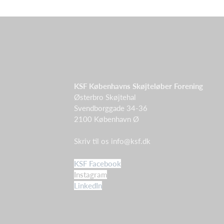
KSF Københavns Skøjteløber Forening
Østerbro Skøjtehal
Svendborggade 34-36
2100 København Ø
Skriv til os
info@ksf.dk
KSF Facebook
Instagram
LinkedIn