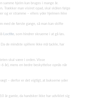
den samme hjelm kan bruges i mange år.
en. Trækker man visiret opad, skal skålen følge
 der og er stramme – ellers yder hjelmen ikke
m med de første gange, så man kan skifte
blå
Loctite
, som hindrer skruerne i at gå løs.
Da de mindste spillere ikke må tackle, har
iteten skal være i orden. Visse
(4-6 år), mens en bedre beskyttelse opnås når
gt – derfor er det vigtigt, at bukserne yder
 år gamle, da handsker ikke har udviklet sig