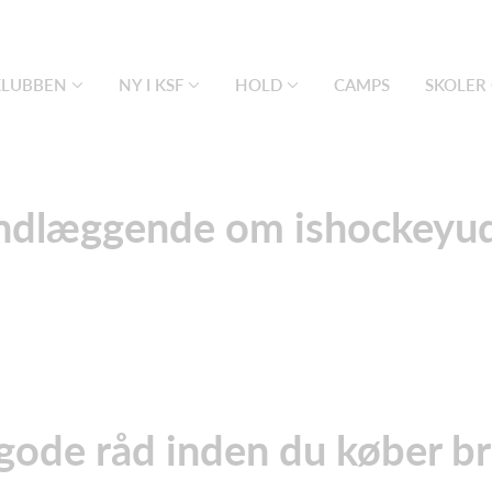
KLUBBEN
NY I KSF
HOLD
CAMPS
SKOLER 
ndlæggende om ishockeyud
gode råd inden du køber bru