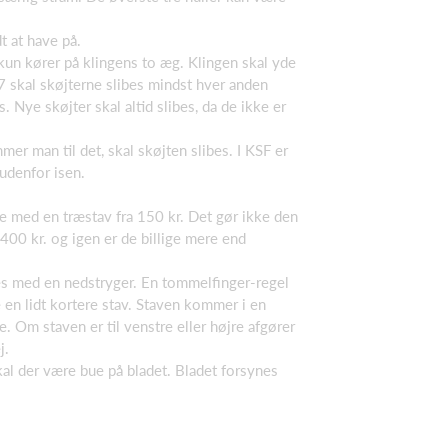
 at have på.
 kun kører på klingens to æg. Klingen skal yde
7 skal skøjterne slibes mindst hver anden
Nye skøjter skal altid slibes, da de ikke er
mer man til det, skal skøjten slibes. I KSF er
 udenfor isen.
rte med en træstav fra 150 kr. Det gør ikke den
400 kr. og igen er de billige mere end
es med en nedstryger. En tommelfinger-regel
e en lidt kortere stav. Staven kommer i en
. Om staven er til venstre eller højre afgører
j.
al der være bue på bladet. Bladet forsynes