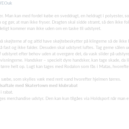
7WEOuk
r. Man kan med fordel købe en sveddragt, en heldragt i polyester, so
g gør, at man ikke fryser. Dragten skal sidde stramt, så den ikke fol
ndeligt kommer man ikke uden om en taske til udstyret.
 på skøjterne af og altid have skøjtebeskytter på klingerne så de ikke
ast og ikke falder. Desuden skal udstyret luftes. Tag gerne sålen ud
udstyret efter behov uden at overgøre det, da vask slider på udstyret
visningerne. Handsker – specielt dyre handsker, kan tage skade, da l
t tørre helt op. Lugt kan tages med Rodalon som fås i Matas, hvoreft
 sæbe, som skylles væk med rent vand hvorefter hjelmen tørres.
dsaftale med Skatertown med klubrabat
i rabat.
es merchandise udstyr. Den kan kun tilgåes via Holdsport når man er