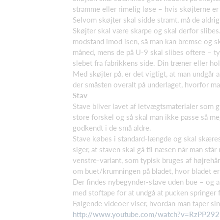
stramme eller rimelig løse – hvis skøjterne er
Selvom skøjter skal sidde stramt, må de ald
Skøjter skal være skarpe og skal derfor slibe
modstand imod isen, så man kan bremse og skal
måned, mens de på U-9 skal slibes oftere – typ
slebet fra fabrikkens side. Din træner eller ho
Med skøjter på, er det vigtigt, at man undgår a
der småsten overalt på underlaget, hvorfor man
Stav
Stave bliver lavet af letvægtsmaterialer som gl
store forskel og så skal man ikke passe så me
godkendt i de små aldre.
Stave købes i standard-længde og skal skære
siger, at staven skal gå til næsen når man stå
venstre-variant, som typisk bruges af højrehån
om buet/krumningen på bladet, hvor bladet er
Der findes nybegynder-stave uden bue – og alt
med stoftape for at undgå at pucken springer 
Følgende videoer viser, hvordan man taper sin
http://www.youtube.com/watch?v=RzPP29