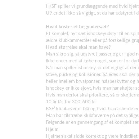
I KSF spiller vi grundlæggende med hvid hjel
U9 er det ikke så vigtigt, at du har udstyret 
Hvad koster et begyndersæt?
Et komplet, nyt sæt ishockeyudstyr til en spi
ældre klubkammerater eller på forskellige gru
Hvad størrelse skal man have?
Man sikre sig, at udstyret passer og er i god n
ikke ender med at købe noget, som er for dyrt
Når man spiller ishockey, er det vigtigt at de
stave, pucke og kollisioner. Således skal der 
heller imellem brystpanser, halsbeskytter og 
Ishockey er ikke sjovt, hvis man har skøjter s
Hvis man derfor skal prioritere, så er skøjtern
10 år fås for 300-600 kr.
KSF’ klubfarver er blå og hvid. Gamacherne er 
Man bør tilstræbe klubfarverne på det synlige
Følgende er en gennemgang af et komplet sæt
Hjelm
Hjelmen skal sidde korrekt og være indstillet 