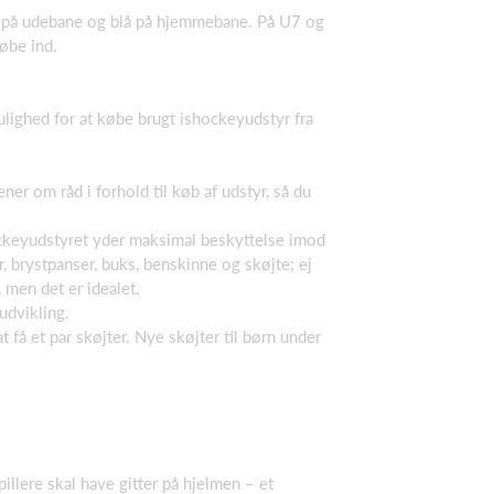
de på udebane og blå på hjemmebane. På U7 og
købe ind.
ulighed for at købe brugt ishockeyudstyr fra
ner om råd i forhold til køb af udstyr, så du
shockeyudstyret yder maksimal beskyttelse imod
, brystpanser, buks, benskinne og skøjte; ej
 men det er idealet.
udvikling.
 få et par skøjter. Nye skøjter til børn under
illere skal have gitter på hjelmen – et