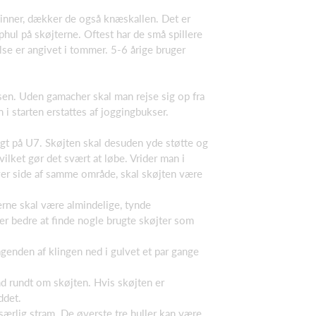
inner, dækker de også knæskallen. Det er
phul på skøjterne. Oftest har de små spillere
se er angivet i tommer. 5-6 årige bruger
sen. Uden gamacher skal man rejse sig op fra
i starten erstattes af joggingbukser.
igt på U7. Skøjten skal desuden yde støtte og
hvilket gør det svært at løbe. Vrider man i
ver side af samme område, skal skøjten være
erne skal være almindelige, tynde
er bedre at finde nogle brugte skøjter som
genden af klingen ned i gulvet et par gange
d rundt om skøjten. Hvis skøjten er
ddet.
særlig stram. De øverste tre huller kan være