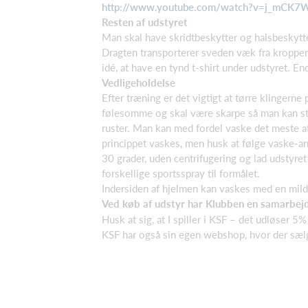
http://www.youtube.com/watch?v=j_mCK
Resten af udstyret
Man skal have skridtbeskytter og halsbeskytte
Dragten transporterer sveden væk fra kroppen o
idé, at have en tynd t-shirt under udstyret. E
Vedligeholdelse
Efter træning er det vigtigt at tørre klingerne
følesomme og skal være skarpe så man kan stå f
ruster. Man kan med fordel vaske det meste af 
princippet vaskes, men husk at følge vaske-an
30 grader, uden centrifugering og lad udstyre
forskellige sportsspray til formålet.
Indersiden af hjelmen kan vaskes med en mild
Ved køb af udstyr har Klubben en samarbej
Husk at sig, at I spiller i KSF – det udløser 5% 
KSF har også sin egen webshop, hvor der sælg