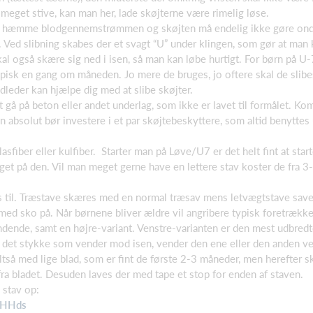
 meget stive, kan man her, lade skøjterne være rimelig løse.
rig hæmme blodgennemstrømmen og skøjten må endelig ikke gøre ondt
s. Ved slibning skabes der et svagt “U” under klingen, som gør at man
 også skære sig ned i isen, så man kan løbe hurtigt. For børn på U-
isk en gang om måneden. Jo mere de bruges, jo oftere skal de slibes. 
ldleder kan hjælpe dig med at slibe skøjter.
t gå på beton eller andet underlag, som ikke er lavet til formålet. Kom
 absolut bør investere i et par skøjtebeskyttere, som altid benyttes
asfiber eller kulfiber. Starter man på Løve/U7 er det helt fint at sta
get på den. Vil man meget gerne have en lettere stav koster de fra 3-
s til. Træstave skæres med en normal træsav mens letvægtstave sav
r med sko på. Når børnene bliver ældre vil angribere typisk foretrækk
dende, samt en højre-variant. Venstre-varianten er den mest udbredte
 det stykke som vender mod isen, vender den ene eller den anden ve
så med lige blad, som er fint de første 2-3 måneder, men herefter sk
fra bladet. Desuden laves der med tape et stop for enden af staven.
 stav op:
2HHds