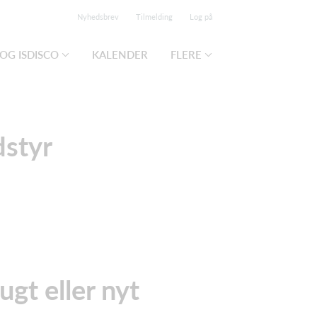
Nyhedsbrev
Tilmelding
Log på
OG ISDISCO
KALENDER
FLERE
styr
gt eller nyt