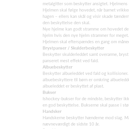
metalgitter som beskytter ansigtet. Hjelmens 
Hjelmen skal følge hovedet, når barnet vrikker
hagen – ellers kan skål og visir skade tænderne
den beskyttelse den skal.
Nye hjelme kan godt stramme om hovedet de f
hjelm hvis den nye hjelm strammer for meget.
Hjelmen skal efterspændes en gang om måneden
Brystpanser / Skulderbeskytter
Beskytter skulderleddet samt overarme, bryst 
panseret mest effekt ved fald.
Albuebeskytter
Beskytter albueleddet ved fald og kollisioner.
albuebeskyttere til børn er omkring albueledde
albueleddet er beskyttet af plast.
Bukser
Ishockey-bukser for de mindste, beskytter ikk
en god beskyttelse. Bukserne skal passe i stø
Handsker
Handskerne beskytter hænderne mod slag. Man
nævneværdigt de sidste 10 år.