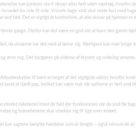
størrelse kan justeres via 4 skruer eller helt uden værktøj, hvorfor 
 hovedet fra side til side. Visirets hage-skål skal sidde fast mod hag
 ved fald. Det er vigtigt at kontrollere, at alle skruer på hjelmen er
ørste gange. Derfor kan det være en god idé at have den gamle hjel
, da skruerne har det med at løsne sig. Yderligere kan man bruge 
og øvre ryg. Det fastgøres på siderne af brystet og omkring armene. 
 Albuebeskytter til børn er noget af det vigtigste udstyr hvorfor kval
t lavet af hårdt pap, hvilket kan være nok når spillerne er helt små 
e mindst halebenet imod de fald der forekommer, når de små får bagvæ
rrelse og buksebenene skal strække sig til lige over knæet.
 kan sagtens benytte handsker som er brugte – også selvom de er 10