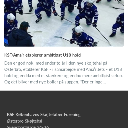
KSF/Ama’r etablerer ambitiøst U18 hold
Den er god nok; med under to år i den nye skøjtehal på
Østerbro, etablerer KSF - i samarbejde med Ama’r Jets - et U18
hold og endda med et stærkere og endnu mere ambitiøst setup.
Og det bliver med nye boller på suppen. “Der er inge...
KSF Københavns Skøjteløber Forening
Østerbro Skøjtehal
Svendborggade 34-36