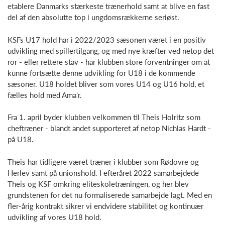
etablere Danmarks stærkeste trænerhold samt at blive en fast
del af den absolutte top i ungdomsrækkerne seriøst.
KSFs U17 hold har i 2022/2023 sæsonen været i en positiv
udvikling med spillertilgang, og med nye kræfter ved netop det
ror - eller rettere stav - har klubben store forventninger om at
kunne fortsætte denne udvikling for U18 i de kommende
sæsoner. U18 holdet bliver som vores U14 og U16 hold, et
fælles hold med Ama'r.
Fra 1. april byder klubben velkommen til Theis Holritz som
cheftræner - blandt andet supporteret af netop Nichlas Hardt -
på U18.
Theis har tidligere været træner i klubber som Rødovre og
Herlev samt på unionshold. I efteråret 2022 samarbejdede
Theis og KSF omkring eliteskoletræningen, og her blev
grundstenen for det nu formaliserede samarbejde lagt. Med en
fler-årig kontrakt sikrer vi endvidere stabilitet og kontinuær
udvikling af vores U18 hold.