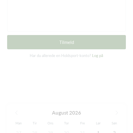
Tilmeld
Har du allerede en Holdsport-konto?
Log på
August 2026
Man
Tir
Ons
Tor
Fre
Lør
Søn
27
28
29
30
31
1
2