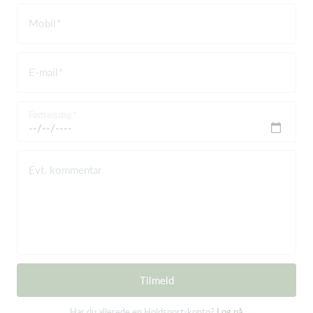
Mobil
E-mail
Fødselsdag
Evt. kommentar
Tilmeld
Har du allerede en Holdsport-konto?
Log på