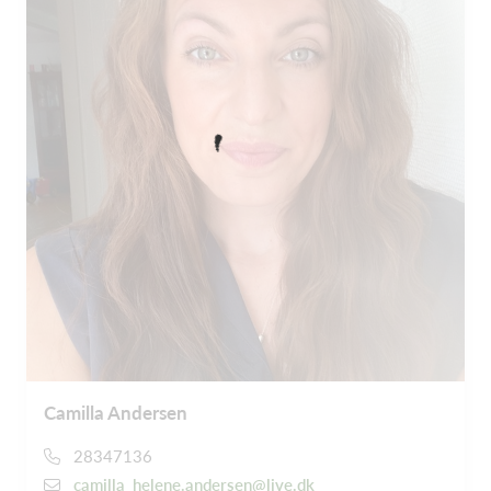
Camilla Andersen
28347136
camilla_helene.andersen@live.dk