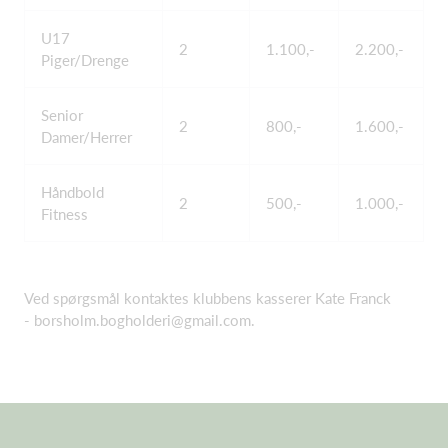
U17
2
1.100,-
2.200,-
Piger/Drenge
Senior
2
800,-
1.600,-
Damer/Herrer
Håndbold
2
500,-
1.000,-
Fitness
Ved spørgsmål kontaktes klubbens kasserer Kate Franck
-
borsholm.bogholderi@gmail.com
.