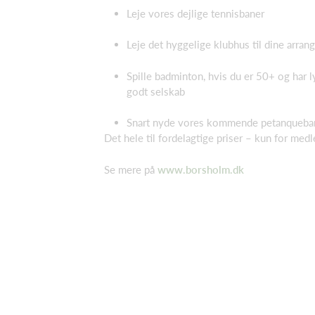
Leje vores dejlige tennisbaner
Leje det hyggelige klubhus til dine arra
Spille badminton, hvis du er 50+ og har ly
godt selskab
Snart nyde vores kommende petanqueba
Det hele til fordelagtige priser – kun for med
Se mere på
www.borsholm.dk