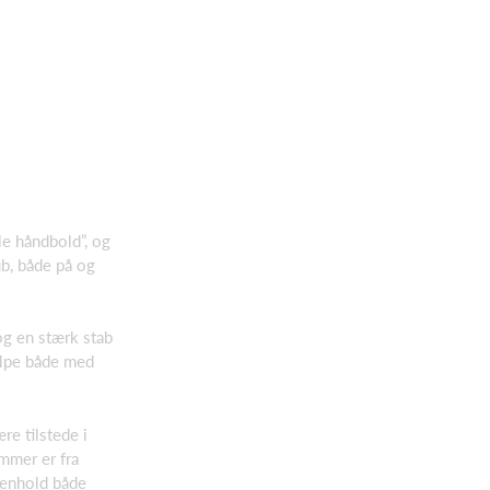
lle håndbold”, og
ub, både på og
 og en stærk stab
jælpe både med
re tilstede i
mmer er fra
menhold både