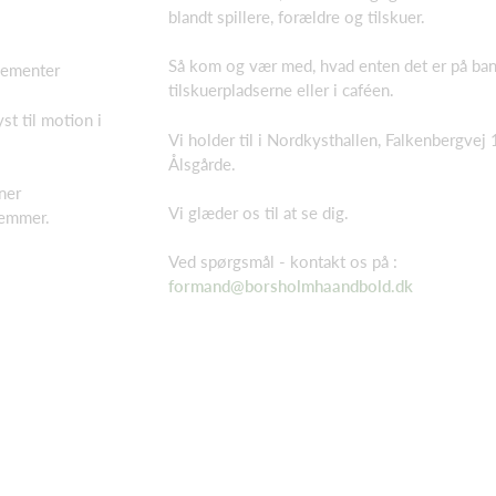
blandt spillere, forældre og tilskuer.
Så kom og vær med, hvad enten det er på ban
ngementer
tilskuerpladserne eller i caféen.
st til motion i
Vi holder til i Nordkysthallen, Falkenbergvej
Ålsgårde.
ner
Vi glæder os til at se dig.
lemmer.
Ved spørgsmål - kontakt os på :
formand@borsholmhaandbold.dk