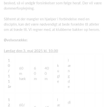
besked, så vi undgår forsinkelser som følge heraf. Der vil være
dommerforplejning.
Såfremt at der mangler en hjælper i forbindelse med en
disciplin, kan det være nødvendigt at bede forældre til atleter
om at træde til. Vi regner med, at klubberne bakker op herom.
Øvelsesrække:
Lørdag den 3. maj 2025 kl. 10.00
1
l
0
k
æ
60
6
40
/
u
n
m
0
0
1
gl
g
hæk
m
m
1
e
d
år
e
1
l
di
2
60/
æ