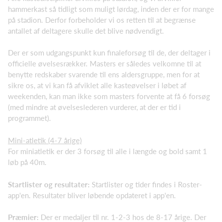
hammerkast så tidligt som muligt lørdag, inden der er for mange
på stadion. Derfor forbeholder vi os retten til at begrænse
antallet af deltagere skulle det blive nødvendigt.
Der er som udgangspunkt kun finaleforsøg til de, der deltager i
officielle øvelsesrækker. Masters er således velkomne til at
benytte redskaber svarende til ens aldersgruppe, men for at
sikre os, at vi kan få afviklet alle kasteøvelser i løbet af
weekenden, kan man ikke som masters forvente at få 6 forsøg
(med mindre at øvelseslederen vurderer, at der er tid i
programmet).
Mini-atletik (4-7 årige)
For miniatletik er der 3 forsøg til alle i længde og bold samt 1
løb på 40m.
Startlister og resultater:
Startlister og tider findes i Roster-
app'en. Resultater bliver løbende opdateret i app'en.
Præmier:
Der er medaljer til nr. 1-2-3 hos de 8-17 årige. Der