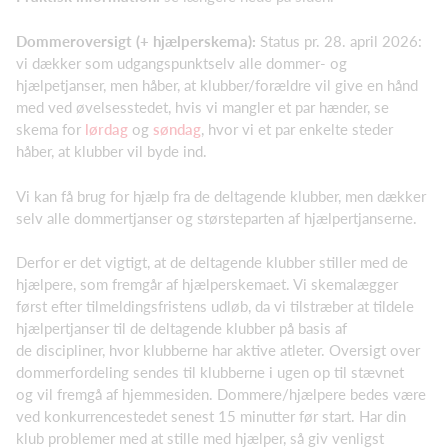
Dommeroversigt (+ hjælperskema):
Status pr. 28. april 2026:
vi dækker som udgangspunktselv alle dommer- og
hjælpetjanser, men håber, at klubber/forældre vil give en hånd
med ved øvelsesstedet, hvis vi mangler et par hænder, se
skema for
lørdag
og
søndag
, hvor vi et par enkelte steder
håber, at klubber vil byde ind.
Vi kan få brug for hjælp fra de deltagende klubber, men dækker
selv alle dommertjanser og størsteparten af hjælpertjanserne.
Derfor er det vigtigt, at de deltagende klubber stiller med de
hjælpere, som fremgår af hjælperskemaet. Vi skemalægger
først efter tilmeldingsfristens udløb, da vi tilstræber at tildele
hjælpertjanser til de deltagende klubber på basis af
de discipliner, hvor klubberne har aktive atleter. Oversigt over
dommerfordeling sendes til klubberne i ugen op til stævnet
og vil fremgå af hjemmesiden. Dommere/hjælpere bedes være
ved konkurrencestedet senest 15 minutter før start. Har din
klub problemer med at stille med hjælper, så giv venligst