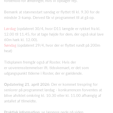
forbehold for ændringer, hvis vi opdager fejl.
Bemærk at stævnestart søndag er flyttet til kl. 9.30 for de
mindste 3-kamp. Derved får vi programmet til at gå op.
Lørdag
(opdateret 30/4, hvor D11 længde er rykket fra kl.
12.00 til 11.45, for at tage højde for dem, der også skal lave
60m hæk kl. 12.00).
Søndag
(opdateret 29/4, hvor der er flyttet rundt på 200m
heat)
Tidsplanen fremgår også af Roster. Hvis der
er uoverensstemmelser ift. tidsskemaet, er det som
udgangspunkt tiderne i Roster, der er gældende.
Opdatering 21. april 2026:
Der er kommet trespring for
seniorer på programmet lørdag - konkurrencen forventes at
blive afviklet omkring kl. 10.30 eller kl. 11.00 afhængig af
antallet af tilmeldte.
Praktisk information:
se længere nede på siden.