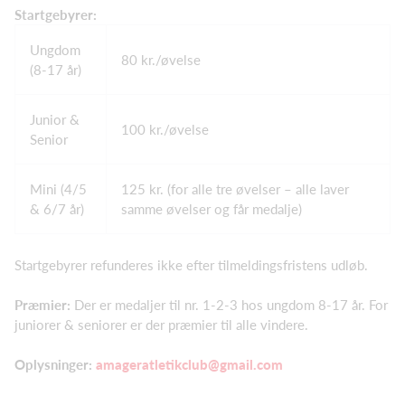
Startgebyrer:
Ungdom
80 kr./øvelse
(8-17 år)
Junior &
100 kr./øvelse
Senior
Mini (4/5
125 kr. (for alle tre øvelser – alle laver
& 6/7 år)
samme øvelser og får medalje)
Startgebyrer refunderes ikke efter tilmeldingsfristens udløb.
Præmier:
Der er medaljer til nr. 1-2-3 hos ungdom 8-17 år. For
juniorer & seniorer er der præmier til alle vindere.
Oplysninger:
amageratletikclub@gmail.com