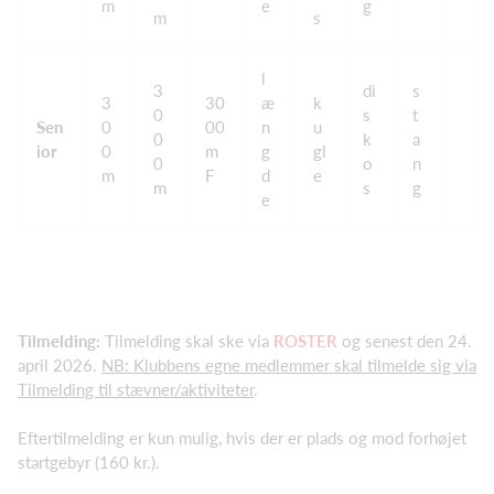
m
e
g
m
s
l
3
di
s
3
30
æ
k
0
s
t
Sen
0
00
n
u
0
k
a
ior
0
m
g
gl
0
o
n
m
F
d
e
m
s
g
e
Tilmelding:
Tilmelding skal ske via
ROSTER
og senest den 24.
april 2026.
NB: Klubbens egne medlemmer skal tilmelde sig via
Tilmelding til stævner/aktiviteter
.
Eftertilmelding er kun mulig, hvis der er plads og mod forhøjet
startgebyr (160 kr.).