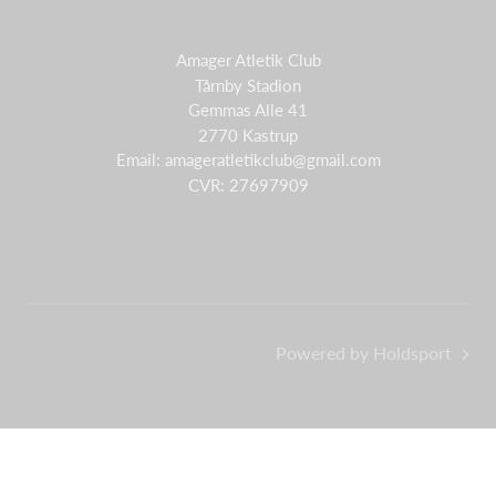
Amager Atletik Club
Tårnby Stadion
Gemmas Alle 41
2770 Kastrup
Email:
amageratletikclub@gmail.com
CVR: 27697909
Powered by Holdsport