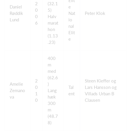
Elit
2
(32.1
Daniel
e
0
5)
Røddik
Nat
Peter Klok
0
Halv
Lund
io
6
marat
nal
hon
Elit
(1.13
e
.23)
400
m
med
(62.6
2
Steen Kieffer og
Amelie
)
0
Tal
Lars Hansson og
Zemano
Lang
1
ent
Villads Urban B
va
hæk
0
Clausen
300
m
(48.7
8)