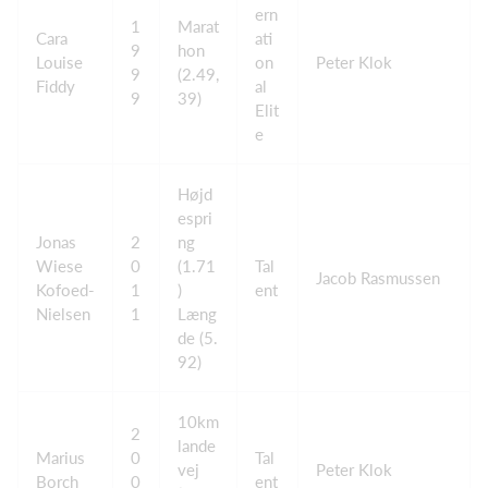
ern
1
Marat
Cara
ati
9
hon
Louise
on
Peter Klok
9
(2.49,
Fiddy
al
9
39)
Elit
e
Højd
espri
Jonas
2
ng
Wiese
0
(1.71
Tal
Jacob Rasmussen
Kofoed-
1
)
ent
Nielsen
1
Læng
de (5.
92)
10km
2
lande
Marius
0
Tal
vej
Peter Klok
Borch
0
ent