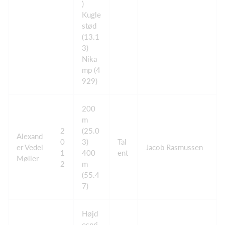
)
Kugle
stød
(13.1
3)
Nika
mp (4
929)
200
m
2
(25.0
Alexand
0
3)
Tal
er Vedel
Jacob Rasmussen
1
400
ent
Møller
2
m
(55.4
7)
Højd
espri