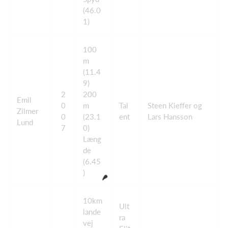
(46.0
1)
100
m
(11.4
9)
2
200
Emil
0
m
Tal
Steen Kieffer og
Zilmer
0
(23.1
ent
Lars Hansson
Lund
7
0)
Læng
de
(6.45
)
10km
Ult
lande
ra
vej