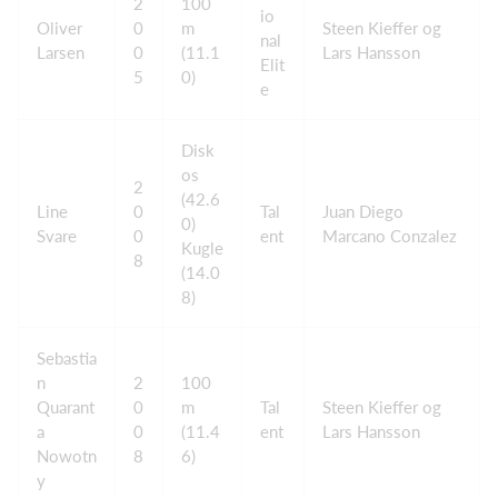
2
100
io
Oliver
0
m
Steen Kieffer og
nal
Larsen
0
(11.1
Lars Hansson
Elit
5
0)
e
Disk
os
2
(42.6
Line
0
Tal
Juan Diego
0)
Svare
0
ent
Marcano Conzalez
Kugle
8
(14.0
8)
Sebastia
n
2
100
Quarant
0
m
Tal
Steen Kieffer og
a
0
(11.4
ent
Lars Hansson
Nowotn
8
6)
y