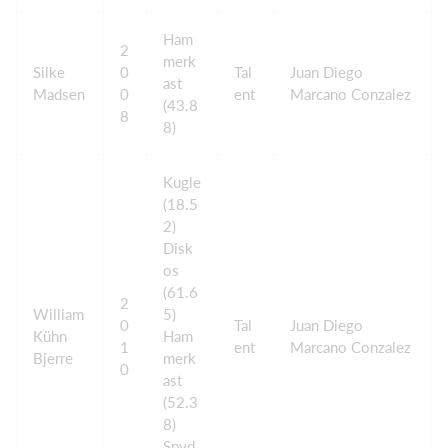
Ham
2
merk
Silke
0
Tal
Juan Diego
ast
Madsen
0
ent
Marcano Conzalez
(43.8
8
8)
Kugle
(18.5
2)
Disk
os
(61.6
2
William
5)
0
Tal
Juan Diego
Kühn
Ham
1
ent
Marcano Conzalez
Bjerre
merk
0
ast
(52.3
8)
Spyd