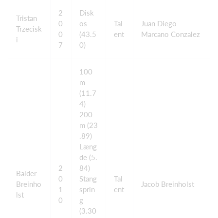
2
Disk
Tristan
0
os
Tal
Juan Diego
Trzecisk
0
(43.5
ent
Marcano Conzalez
i
7
0)
100
m
(11.7
4)
200
m (23
.89)
Læng
de (5.
2
84)
Balder
0
Stang
Tal
Breinho
Jacob Breinholst
1
sprin
ent
lst
0
g
(3.30