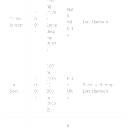
ng
Nat
2
(1.78
io
Celina
0
)
nal
Lars Hansson
Jensen
0
Læng
Elit
7
despr
e
ing
(5.55
)
100
m
2
(10.9
Elit
Lou
0
1)
e
Steen Kieffer og
Bork
0
200
Ult
Lars Hansson
7
m
ra
(23.3
2)
Int