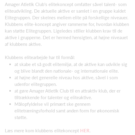
Amager Atletik Club's elitekoncept omfatter såvel talent- som
eliteudvikling. De aktuelle aktive er samlet i en gruppe kaldet
Elitegruppen. Der skelnes mellem elite på forskellige niveauer.
Klubbens elite-koncept angiver rammerne for, hvordan klubben
kan støtte Elitegruppen. Ligeledes stiller klubben krav til de
aktive i grupperne. Det er hermed hensigten, at højne niveauet
af klubbens aktive.
Klubbens elitearbejde har til formål:
at skabe et så godt elitemiljø, at de aktive kan udvikle sig
og blive blandt den nationale- og internationale elite.
at højne det generelle niveau hos aktive, såvel i som
udenfor elitegruppen.
at gøre Amager Atletik Club til en attraktiv klub, der er
tiltrækkende for talenter og eliteaktive.
Målopfyldelse vil primært ske gennem
elitetræningsforhold samt anden form for økonomisk
støtte.
Læs mere kom klubbens elitekoncept
HER
.