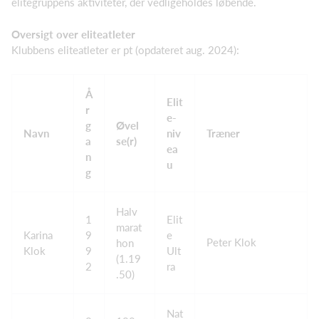
elitegruppens aktiviteter, der vedligeholdes løbende.
Oversigt over eliteatleter
Klubbens eliteatleter er pt (opdateret aug. 2024):
Å
Elit
r
e-
g
Øvel
Navn
niv
Træner
a
se(r)
ea
n
u
g
Halv
1
Elit
marat
Karina
9
e
Peter Klok
hon
Klok
9
Ult
(1.19
2
ra
.50)
Nat