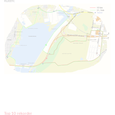
Ruten:
Top 10 rekorder