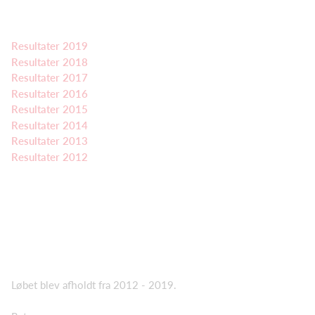
Resultater 2019
Resultater 2018
Resultater 2017
Resultater 2016
Resultater 2015
Resultater 2014
Resultater 2013
Resultater 2012
Løbet blev afholdt fra 2012 - 2019.