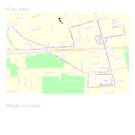
10 km ruten:
Billeder fra ruten