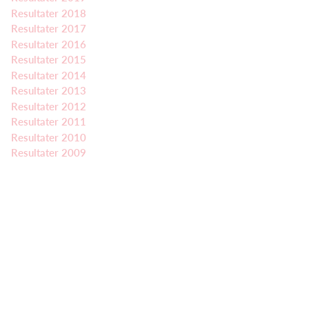
Resultater 2018
Resultater 2017
Resultater 2016
Resultater 2015
Resultater 2014
Resultater 2013
Resultater 2012
Resultater 2011
Resultater 2010
Resultater 2009