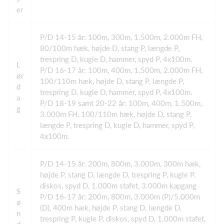
er
P/D 14-15 år: 100m, 300m, 1.500m, 2.000m FH,
80/100m hæk, højde D, stang P, længde P,
trespring D, kugle D, hammer, spyd P, 4x100m.
L
P/D 16-17 år: 100m, 400m, 1.500m, 2.000m FH,
ør
100/110m hæk, højde D, stang P, længde P,
d
trespring D, kugle D, hammer, spyd P, 4x100m.
a
P/D 18-19 samt 20-22 år: 100m, 400m, 1.500m,
g
3.000m FH, 100/110m hæk, højde D, stang P,
længde P, trespring D, kugle D, hammer, spyd P,
4x100m.
P/D 14-15 år: 200m, 800m, 3.000m, 300m hæk,
højde P, stang D, længde D, trespring P, kugle P,
diskos, spyd D, 1.000m stafet, 3.000m kapgang
S
P/D 16-17 år: 200m, 800m, 3.000m (P)/5.000m
ø
(D), 400m hæk, højde P, stang D, længde D,
n
trespring P, kugle P, diskos, spyd D, 1.000m stafet,