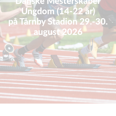
Danske Mesterskaber
Ungdom (14-22 år)
på Tårnby Stadion 29.-30.
august 2026
-