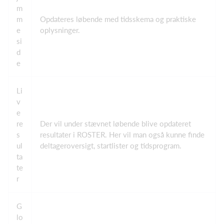
m
m
Opdateres løbende med tidsskema og praktiske
e
oplysninger.
si
d
e
Li
v
e
re
Der vil under stævnet løbende blive opdateret
s
resultater i ROSTER. Her vil man også kunne finde
ul
deltageroversigt, startlister og tidsprogram.
ta
te
r
G
lo