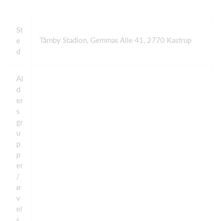
St
Tårnby Stadion, Gemmas Alle 41, 2770 Kastrup
e
d
Al
d
er
s
gr
u
p
p
er
/
ø
v
el
s