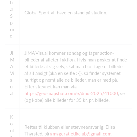
b
al
Global Sport vil have en stand på stadion.
S
p
or
t
JI
JIMA Visual kommer søndag og tager action-
M
billeder af atleter i aktion. Hvis man ønsker at finde
A
et billede af sig selv, skal man blot tage et billede
Vi
af sit ansigt (aka en selfie :-)), så finder systemet
s
hurtigt og nemt alle de billeder, man er med på.
u
Efter stævnet kan man via
al
https://geosnapshot.com/e/dmu-2025/41000
, se
(og købe) alle billeder for 35 kr. pr. billede.
K
o
Rettes til klubben eller stævneansvarlig, Elisa
nt
Thyrsted, på
amageratletikclub@gmail.com
.