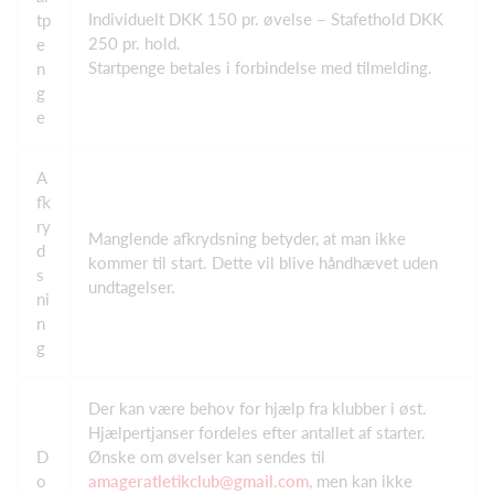
Individuelt DKK 150 pr. øvelse – Stafethold DKK
tp
250 pr. hold.
e
Startpenge betales i forbindelse med tilmelding.
n
g
e
A
fk
ry
Manglende afkrydsning betyder, at man ikke
d
kommer til start. Dette vil blive håndhævet uden
s
undtagelser.
ni
n
g
Der kan være behov for hjælp fra klubber i øst.
Hjælpertjanser fordeles efter antallet af starter.
D
Ønske om øvelser kan sendes til
o
amageratletikclub@gmail.com
, men kan ikke