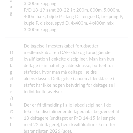
d
3.000m kapgang
a
P/D 18-19 samt 20-22 år: 200m, 800m, 5.000m,
g
400m hæk, højde P, stang D, længde D, trespring P,
kugle P, diskos, spyd D, 4x400m, 4x400m mix,
3.000m kapgang
Deltagelse i mesterskabet forudsætter
D
medlemskab af en DAF-klub og forudgående
el
kvalifikation i enkelte discipliner. Man kan kun
ta
deltage i sin naturlige aldersklasse, bortset fra
g
stafetter, hvor man må deltage i ældre
el
aldersklasser. Deltagelse i anden aldersklasse i
s
stafet har ikke nogen betydning for deltagelse i
e
individuelle øvelser.
/s
ta
Der er fri tilmelding i alle løbediscipliner. I de
rt
tekniske discipliner er deltagerantal begrænset til
re
18 deltagere (undtaget er P/D 14-15 år længde
t
med 22 deltagere), hvor kvalifikation sker efter
årsranglisten 2026 (ude).