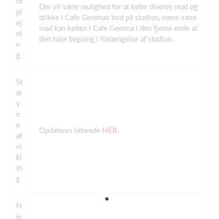
or
Der vil være mulighed for at købe diverse mad og
pl
drikke i Cafe Gemmas bod på stadion, mens varm
ej
mad kan købes i Cafe Gemma i den fjerne ende af
ni
den høje bygning i forlængelse af stadion.
n
g
St
æ
v
n
e
Opdateres løbende
HER
.
af
vi
kl
in
g
H
je