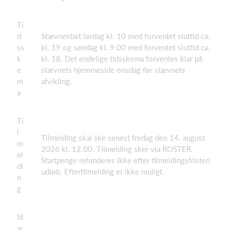
Ti
d
Stævnestart lørdag kl. 10 med forventet sluttid ca.
ss
kl. 19 og søndag kl. 9.00 med forventet sluttid ca.
k
kl. 18. Det endelige tidsskema forventes klar på
e
stævnets hjemmeside onsdag før stævnets
m
afvikling.
a
Ti
l
Tilmelding skal ske senest fredag den 14. august
m
2026 kl. 12.00. Tilmelding sker via ROSTER.
el
Startpenge refunderes ikke efter tilmeldingsfristen
di
udløb. Eftertilmelding er ikke muligt.
n
g
St
ar