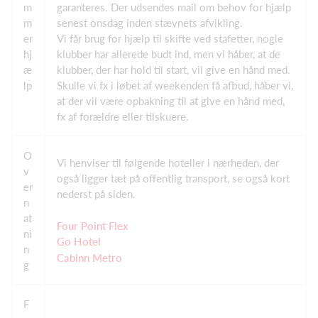
m
garanteres. Der udsendes mail om behov for hjælp
m
senest onsdag inden stævnets afvikling.
er
Vi får brug for hjælp til skifte ved stafetter, nogle
hj
klubber har allerede budt ind, men vi håber, at de
æ
klubber, der har hold til start, vil give en hånd med.
lp
Skulle vi fx i løbet af weekenden få afbud, håber vi,
at der vil være opbakning til at give en hånd med,
fx af forældre eller tilskuere.
O
Vi henviser til følgende hoteller i nærheden, der
v
også ligger tæt på offentlig transport, se også kort
er
nederst på siden.
n
at
Four Point Flex
ni
Go Hotel
n
Cabinn Metro
g
F