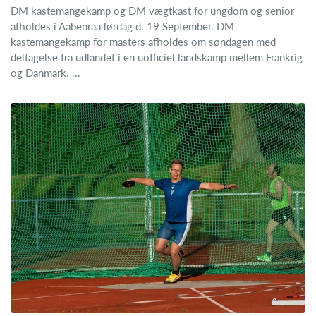
DM kastemangekamp og DM vægtkast for ungdom og senior
afholdes i Aabenraa lørdag d. 19 September. DM
kastemangekamp for masters afholdes om søndagen med
deltagelse fra udlandet i en uofficiel landskamp mellem Frankrig
og Danmark. ...