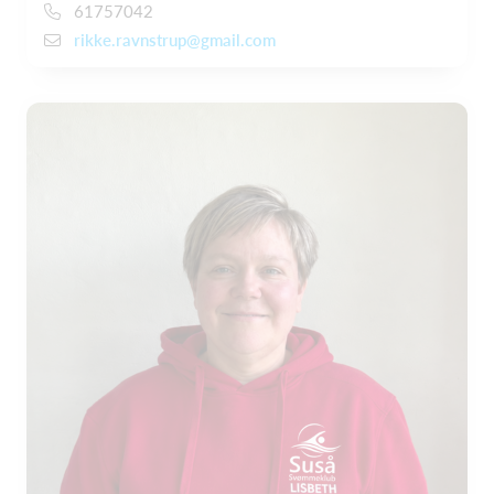
61757042
rikke.ravnstrup@gmail.com