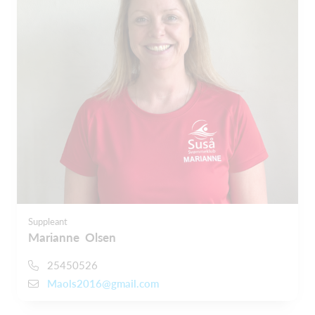
Suppleant
Marianne Olsen
25450526
Maols2016@gmail.com