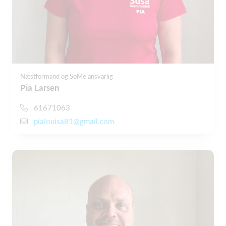
Næstformand og SoMe ansvarlig
Pia Larsen
61671063
pialouisa81@gmail.com