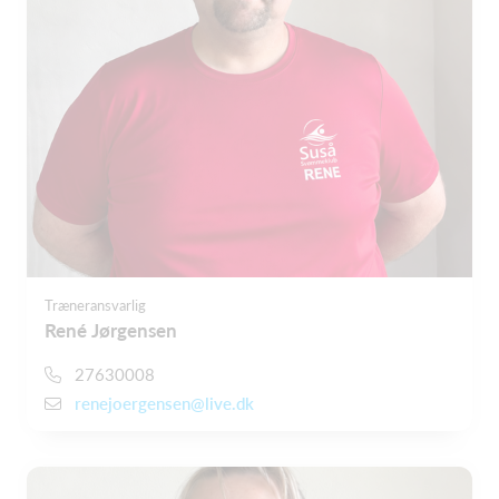
Træneransvarlig
René Jørgensen
27630008
renejoergensen@live.dk