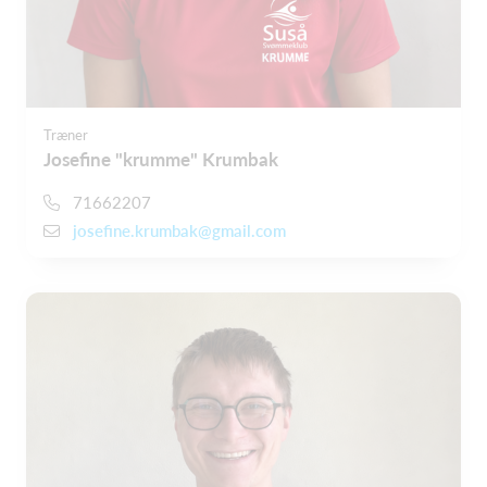
Træner
Josefine "krumme" Krumbak
71662207
josefine.krumbak@gmail.com