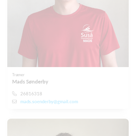
Træner
Mads Sønderby
26816318
mads.soenderby@gmail.com