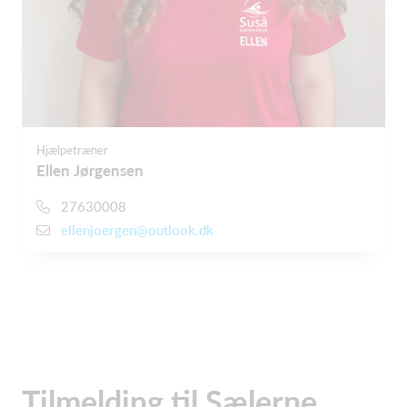
Hjælpetræner
Ellen Jørgensen
27630008
ellenjoergen@outlook.dk
Tilmelding til Sælerne