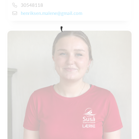
30548118
henriksen.malene@gmail.com