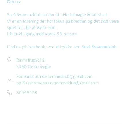
Om os
Suså Svømmeklub holder til i Herlufmagle Friluftsbad.
Vi er en forening der har fokus på bredden og det skal være
sjovt for alle at være med.
I år er vi i gang med vores 53. sæson.
Find os på Facebook, ved at trykke her:
Suså Svømmeklub
Ravnstrupvej 1
4160 Herlufmagle
Formandsusaasvoemmeklub@gmail.com
og
Kasserersusaasvoemmeklub@gmail.com
30548118