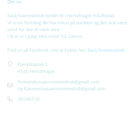
Om os
Suså Svømmeklub holder til i Herlufmagle Friluftsbad.
Vi er en forening der har fokus på bredden og det skal være
sjovt for alle at være med.
I år er vi i gang med vores 53. sæson.
Find os på Facebook, ved at trykke her:
Suså Svømmeklub
Ravnstrupvej 1
4160 Herlufmagle
Formandsusaasvoemmeklub@gmail.com
og
Kasserersusaasvoemmeklub@gmail.com
30548118