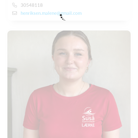
30548118
henriksen.malene@gmail.com