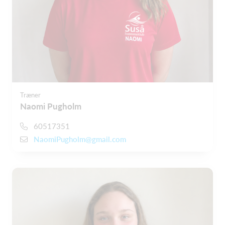
Træner
Naomi Pugholm
60517351
NaomiPugholm@gmail.com