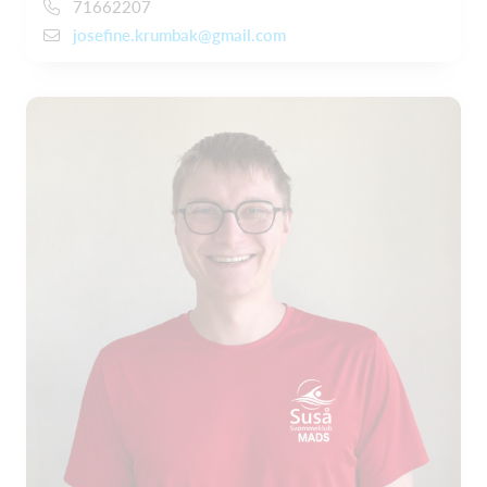
71662207
josefine.krumbak@gmail.com