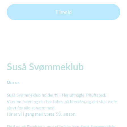
Tilmeld
Suså Svømmeklub
Om os
Suså Svømmeklub holder til i Herlufmagle Friluftsbad.
Vi er en forening der har fokus på bredden og det skal være
sjovt for alle at være med.
I år er vi i gang med vores 53. sæson.
Find os på Facebook, ved at trykke her:
Suså Svømmeklub