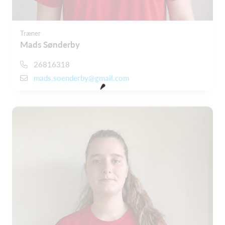
Træner
Mads Sønderby
26816318
mads.soenderby@gmail.com