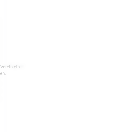
d verfügbar
Verein ein
en.