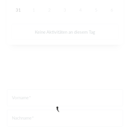
31
1
2
3
4
5
6
Keine Aktivitäten an diesem Tag
Vorname
Nachname