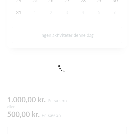
24
25
26
27
28
29
30
31
1
2
3
4
5
6
Ingen aktiviteter denne dag
1.000,00 kr.
Pr. sæson
eller
500,00 kr.
Pr. sæson