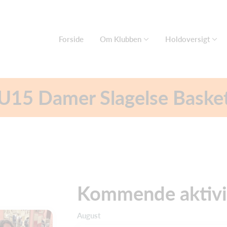
Forside
Om Klubben
Holdoversigt
U15 Damer Slagelse Baske
Kommende aktivi
August