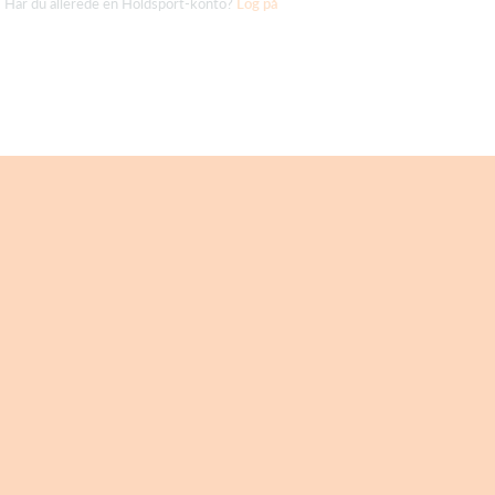
Har du allerede en Holdsport-konto?
Log på