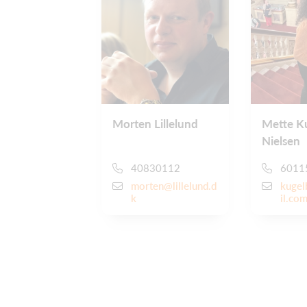
Morten Lillelund
Mette K
Nielsen
40830112
6011
morten@lillelund.d
kuge
k
il.co