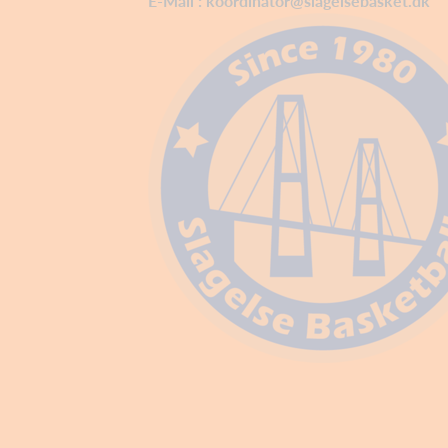
E-Mail :
koordinator@slagelsebasket.dk