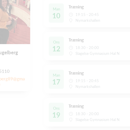
Træning
Man
10
19:15 - 20:45
Nymarkshallen
Træning
Ons
12
18:30 - 20:00
ugelberg
Slagelse Gymnasium Hal N
5110
Træning
Man
lberg89@gma
17
19:15 - 20:45
m
Nymarkshallen
Træning
Ons
19
18:30 - 20:00
Slagelse Gymnasium Hal N