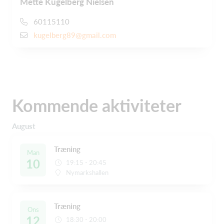
Mette Kugelberg Nielsen
60115110
kugelberg89@gmail.com
Kommende aktiviteter
August
Træning
Man
10
19:15 - 20:45
Nymarkshallen
Træning
Ons
12
18:30 - 20:00