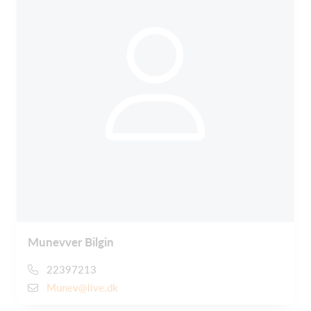
Munevver Bilgin
22397213
Munev@live.dk