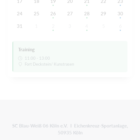
17
18
19
20
21
22
23
24
25
26
27
28
29
30
31
1
2
3
4
5
6
Training
11:00 - 13:00
Fort Deckstein/ Kunstrasen
SC Blau-Weiß 06 Köln e.V. I Eichenkreuz-Sportanlage,
50935 Köln