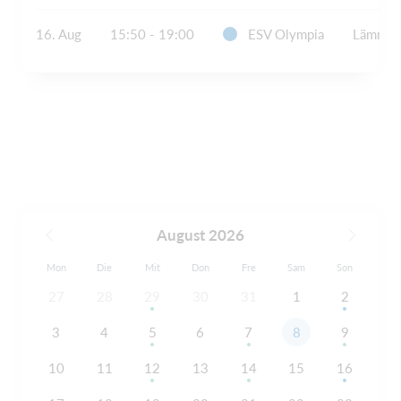
16. Aug
15:50 - 19:00
ESV Olympia
Lämmers
August 2026
Mon
Die
Mit
Don
Fre
Sam
Son
27
28
29
30
31
1
2
3
4
5
6
7
8
9
10
11
12
13
14
15
16