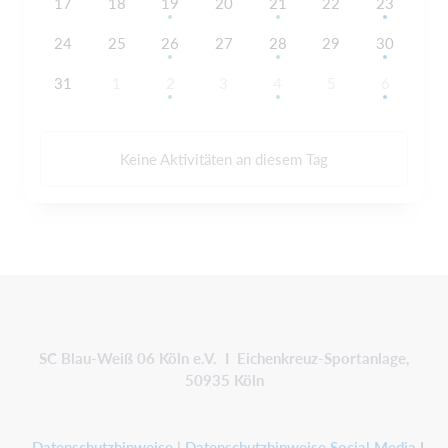
17
18
19
20
21
22
23
24
25
26
27
28
29
30
31
1
2
3
4
5
6
Keine Aktivitäten an diesem Tag
SC Blau-Weiß 06 Köln e.V. I Eichenkreuz-Sportanlage,
50935 Köln
Datenschutzhinweise
|
Datenschutzhinweise Social Media
I